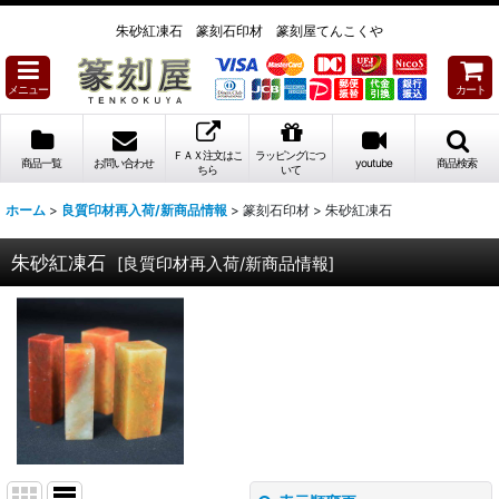
朱砂紅凍石 篆刻石印材 篆刻屋てんこくや
メニュー
カート
ＦＡＸ注文はこ
ラッピングにつ
商品一覧
お問い合わせ
youtube
商品検索
ちら
いて
ホーム
>
良質印材再入荷/新商品情報
>
篆刻石印材
>
朱砂紅凍石
朱砂紅凍石
[
良質印材再入荷/新商品情報
]