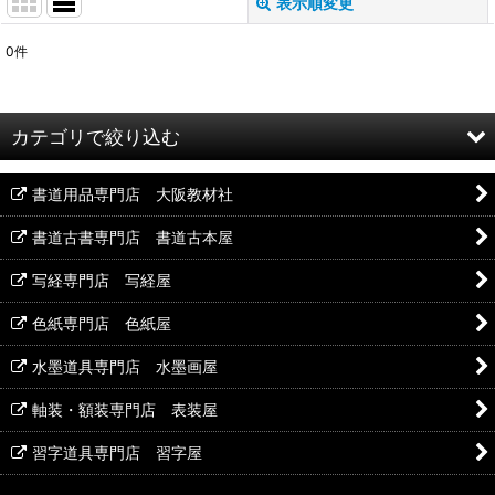
表示順変更
閉じる
0
件
表示数
:
並び順
:
カテゴリで絞り込む
絞り込む
書道用品専門店 大阪教材社
篆刻石印材 (全商品)
書道古書専門店 書道古本屋
写経専門店 写経屋
青田石
色紙専門店 色紙屋
遼凍石
水墨道具専門店 水墨画屋
軸装・額装専門店 表装屋
蘭州白石
習字道具専門店 習字屋