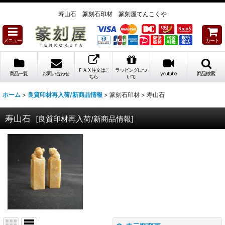
寿山石 篆刻石印材 篆刻屋てんこくや
メニュー
カート
ＦＡＸ注文はこ
ラッピングにつ
商品一覧
お問い合わせ
youtube
商品検索
ちら
いて
ホーム
>
良質印材再入荷/新商品情報
>
篆刻石印材
>
寿山石
寿山石
[
良質印材再入荷/新商品情報
]