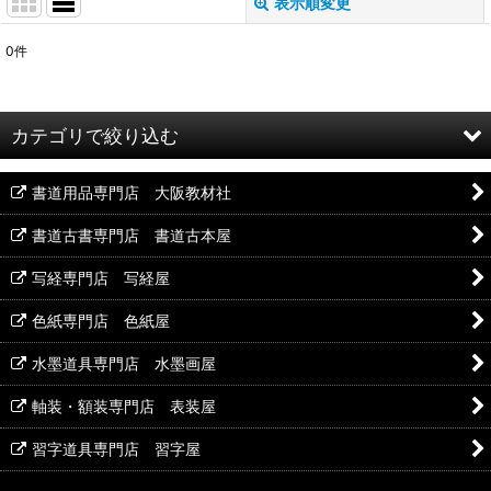
表示順変更
閉じる
0
件
表示数
:
並び順
:
カテゴリで絞り込む
絞り込む
書道用品専門店 大阪教材社
篆刻石印材 (全商品)
書道古書専門店 書道古本屋
写経専門店 写経屋
青田石
色紙専門店 色紙屋
遼凍石
水墨道具専門店 水墨画屋
軸装・額装専門店 表装屋
蘭州白石
習字道具専門店 習字屋