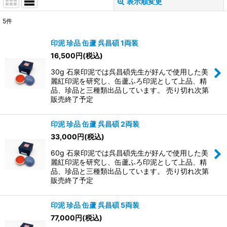
表示順変更
閉じる
5
件
表示数
:
印泥 珍品 缶蘆 呉昌碩 1両装
16,500
円
(税込)
並び順
:
30g 石泉印泥では呉昌碩先生が好んで使用した美
麗紅印泥を研究し、缶蘆ふろ印泥として上品、精
絞り込む
品、珍品と三種類出品しています。 売り切れ次第
販売終了予定
印泥 珍品 缶蘆 呉昌碩 2両装
33,000
円
(税込)
60g 石泉印泥では呉昌碩先生が好んで使用した美
麗紅印泥を研究し、缶蘆ふろ印泥として上品、精
品、珍品と三種類出品しています。 売り切れ次第
販売終了予定
印泥 珍品 缶蘆 呉昌碩 5両装
77,000
円
(税込)