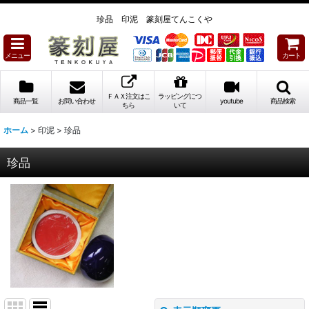
珍品 印泥 篆刻屋てんこくや
メニュー
カート
ＦＡＸ注文はこ
ラッピングにつ
商品一覧
お問い合わせ
youtube
商品検索
ちら
いて
ホーム
>
印泥
>
珍品
珍品