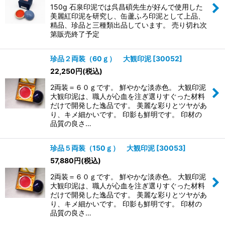
150g 石泉印泥では呉昌碩先生が好んで使用した
美麗紅印泥を研究し、缶蘆ふろ印泥として上品、
精品、珍品と三種類出品しています。 売り切れ次
第販売終了予定
珍品２両装（60ｇ） 大観印泥
[
30052
]
22,250
円
(税込)
2両装＝６０ｇです。 鮮やかな淡赤色。 大観印泥
大観印泥は、職人が心血を注ぎ選りすぐった材料
だけで開発した逸品です。 美麗な彩りとツヤがあ
り、キメ細かいです。 印影も鮮明です。 印材の
品質の良さ…
珍品５両装（150ｇ） 大観印泥
[
30053
]
57,880
円
(税込)
2両装＝６０ｇです。 鮮やかな淡赤色。 大観印泥
大観印泥は、職人が心血を注ぎ選りすぐった材料
だけで開発した逸品です。 美麗な彩りとツヤがあ
り、キメ細かいです。 印影も鮮明です。 印材の
品質の良さ…