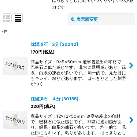
はっきりとした刻字がつくりやすいのが魅
力です！
表示順変更
閉じる
7
件
表示数
:
沈陽凍石 3分
[
30240
]
170
円
(税込)
並び順
:
商品サイズ：9×9×50ｍｍ 遼寧省産出の印材で、
巴林石に似た感じです。 非常に透明感があり、緑
絞り込む
系・白系の凍石が多いです。 均一的で、見た目に
もキレイ、粘りがあります。 はっきりとした刻字
がつく…
沈陽凍石 ４分
[
30155
]
220
円
(税込)
商品サイズ：12×12×50ｍｍ 遼寧省産出の印材
で、巴林石に似た感じです。 非常に透明感があ
り、緑系・白系の凍石が多いです。 均一的で、見
た目にもキレイ、粘りがあります。 はっきりとし