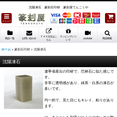
沈陽凍石 篆刻石印材 篆刻屋てんこくや
メニュー
カート
ＦＡＸ注文はこ
ラッピングにつ
商品一覧
お問い合わせ
youtube
商品検索
ちら
いて
ホーム
>
篆刻石印材
>
沈陽凍石
沈陽凍石
遼寧省産出の印材で、巴林石に似た感じで
す。
非常に透明感があり、緑系・白系の凍石が
多いです。
均一的で、見た目にもキレイ、粘りがあり
ます。