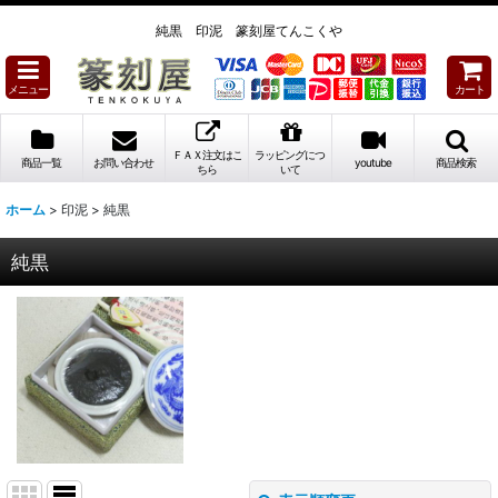
純黒 印泥 篆刻屋てんこくや
メニュー
カート
ＦＡＸ注文はこ
ラッピングにつ
商品一覧
お問い合わせ
youtube
商品検索
ちら
いて
ホーム
>
印泥
>
純黒
純黒