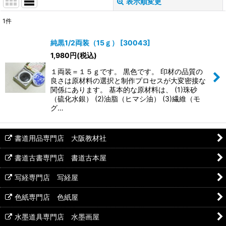
表示順変更
閉じる
1
件
表示数
:
純黒1/2両装（15ｇ）
[
30043
]
1,980
円
(税込)
並び順
:
１両装＝１５ｇです。 黒色です。 印材の品質の
良さは原材料の選択と制作プロセスが大変密接な
絞り込む
関係にあります。 基本的な原材料は、 (1)珠砂
（硫化水銀） (2)油脂（ヒマシ油） (3)繊維（モ
グ…
書道用品専門店 大阪教材社
書道古書専門店 書道古本屋
写経専門店 写経屋
色紙専門店 色紙屋
水墨道具専門店 水墨画屋