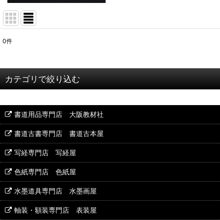
0
件
表示数
:
並び順
:
カテゴリで絞り込む
篆刻石印材 (全商品)
書道用品専門店 大阪教材社
書道古書専門店 書道古本屋
青田石
写経専門店 写経屋
色紙専門店 色紙屋
遼凍石
水墨道具専門店 水墨画屋
蘭州白石
軸装・額装専門店 表装屋