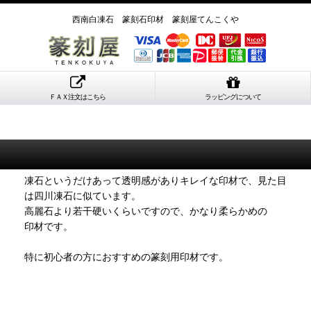
西南白凍石 篆刻石印材 篆刻屋てんこくや
ＦＡＸ注文はこちら
ラッピングについて
凍石というだけあって透明感がありキレイな印材で、見た目
は四川凍石に似ています。
高麗石より若干硬いくらいですので、かなり柔らかめの
印材です。
特に初心者の方におすすめの篆刻用印材です。