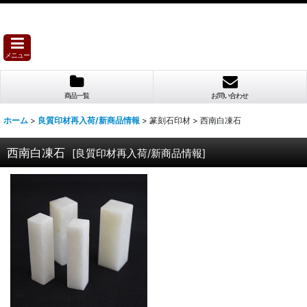
メニュー
商品一覧
お問い合わせ
ホーム
>
良質印材再入荷/新商品情報
>
篆刻石印材
>
西南白凍石
西南白凍石
[
良質印材再入荷/新商品情報
]