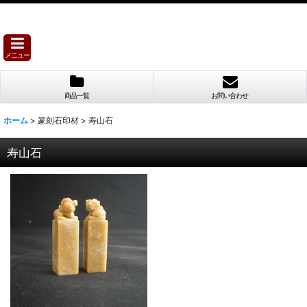
メニュー
商品一覧
お問い合わせ
ホーム
>
篆刻石印材
>
寿山石
寿山石