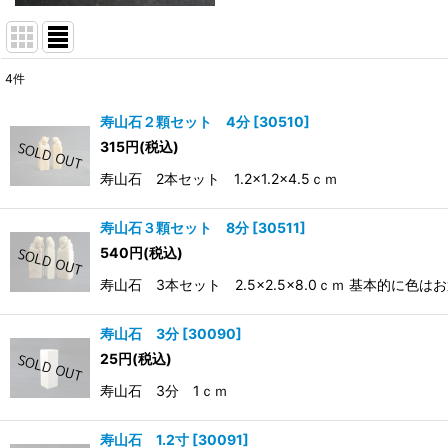
4
件
表示数
:
寿山石２顆セット 4分
[
30510
]
315
円
(税込)
並び順
:
寿山石 2本セット 1.2×1.2×4.5ｃｍ
寿山石３顆セット 8分
[
30511
]
540
円
(税込)
寿山石 3本セット 2.5×2.5×8.0ｃｍ 基本的
寿山石 3分
[
30090
]
25
円
(税込)
寿山石 3分 1ｃｍ
寿山石 1.2寸
[
30091
]