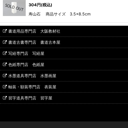
304
円
(税込)
寿山石 商品サイズ 3.5×8.5cm
書道用品専門店 大阪教材社
書道古書専門店 書道古本屋
写経専門店 写経屋
色紙専門店 色紙屋
水墨道具専門店 水墨画屋
軸装・額装専門店 表装屋
習字道具専門店 習字屋