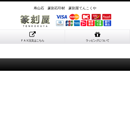
寿山石 篆刻石印材 篆刻屋てんこくや
ＦＡＸ注文はこちら
ラッピングについて