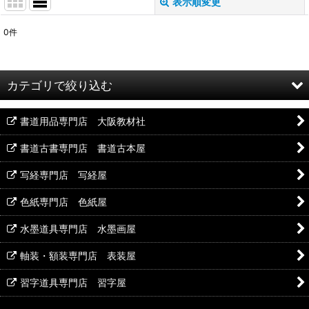
表示順変更
閉じる
0
件
表示数
:
並び順
:
カテゴリで絞り込む
絞り込む
書道用品専門店 大阪教材社
篆刻石印材 (全商品)
書道古書専門店 書道古本屋
写経専門店 写経屋
青田石
色紙専門店 色紙屋
遼凍石
水墨道具専門店 水墨画屋
軸装・額装専門店 表装屋
蘭州白石
習字道具専門店 習字屋