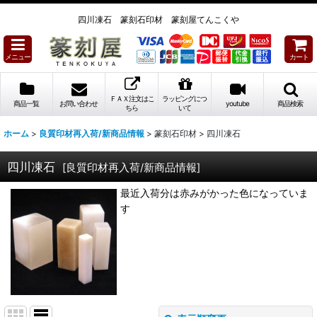
四川凍石 篆刻石印材 篆刻屋てんこくや
メニュー
カート
ＦＡＸ注文はこ
ラッピングにつ
商品一覧
お問い合わせ
youtube
商品検索
ちら
いて
ホーム
>
良質印材再入荷/新商品情報
>
篆刻石印材
>
四川凍石
四川凍石
[
良質印材再入荷/新商品情報
]
最近入荷分は赤みがかった色になっていま
す