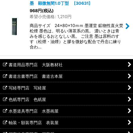
墨 顕微無間1.0丁型
[
30631
]
968
円
(税込)
希望小売価格
:
1,210
円
商品サイズ 24×80×10ｍｍ 墨運堂 鉱物性直火焚
松煙 墨色は、明るい薄茶系の黒。 濃いときは青
みを感じるおとなしい黒。 ご注意 墨は原料のす
す（松煙・油煙）と膠を微妙な配合で丹念に練り
合わ…
書道用品専門店 大阪教材社
書道古書専門店 書道古本屋
写経専門店 写経屋
色紙専門店 色紙屋
水墨道具専門店 水墨画屋
軸装・額装専門店 表装屋