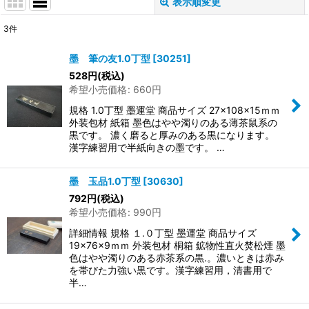
表示順変更
閉じる
3
件
表示数
:
墨 筆の友1.0丁型
[
30251
]
528
円
(税込)
並び順
:
希望小売価格
:
660
円
規格 1.0丁型 墨運堂 商品サイズ 27×108×15ｍｍ
絞り込む
外装包材 紙箱 墨色はやや濁りのある薄茶鼠系の
黒です。 濃く磨ると厚みのある黒になります。
漢字練習用で半紙向きの墨です。 …
墨 玉品1.0丁型
[
30630
]
792
円
(税込)
希望小売価格
:
990
円
詳細情報 規格 １.０丁型 墨運堂 商品サイズ
19×76×9ｍｍ 外装包材 桐箱 鉱物性直火焚松煙 墨
色はやや濁りのある赤茶系の黒.。濃いときは赤み
を帯びた力強い黒です。漢字練習用，清書用で
半…