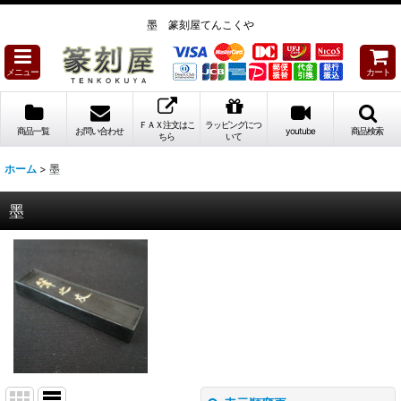
墨 篆刻屋てんこくや
メニュー
カート
ＦＡＸ注文はこ
ラッピングにつ
商品一覧
お問い合わせ
youtube
商品検索
ちら
いて
ホーム
>
墨
墨