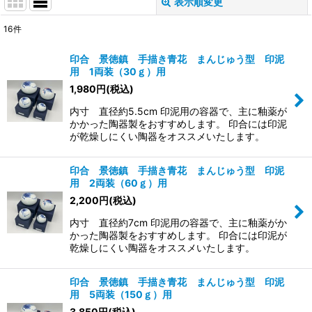
表示順変更
閉じる
16
件
表示数
:
印合 景徳鎮 手描き青花 まんじゅう型 印泥
用 1両装（30ｇ）用
並び順
:
1,980
円
(税込)
内寸 直径約5.5cm 印泥用の容器で、主に釉薬が
絞り込む
かかった陶器製をおすすめします。 印合には印泥
が乾燥しにくい陶器をオススメいたします。
印合 景徳鎮 手描き青花 まんじゅう型 印泥
用 2両装（60ｇ）用
2,200
円
(税込)
内寸 直径約7cm 印泥用の容器で、主に釉薬がか
かった陶器製をおすすめします。 印合には印泥が
乾燥しにくい陶器をオススメいたします。
印合 景徳鎮 手描き青花 まんじゅう型 印泥
用 5両装（150ｇ）用
3,850
円
(税込)