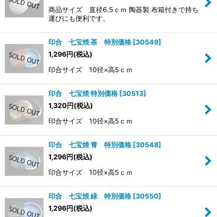
商品サイズ 直径6.5ｃｍ 陶器製 布箱付きで持ち
運びにも便利です。
印合 七宝焼 茶 特別価格
[
30549
]
1,296
円
(税込)
印合サイズ 10径×高5ｃｍ
印合 七宝焼 特別価格
[
30513
]
1,320
円
(税込)
印合サイズ 10径×高5ｃｍ
印合 七宝焼 青 特別価格
[
30548
]
1,296
円
(税込)
印合サイズ 10径×高5ｃｍ
印合 七宝焼 緑 特別価格
[
30550
]
1,296
円
(税込)