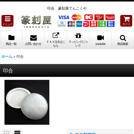
印合 篆刻屋てんこくや
メニュー
カート
ＦＡＸ注文はこ
ラッピングにつ
商品一覧
お問い合わせ
youtube
商品検索
ちら
いて
ホーム
>
印合
印合