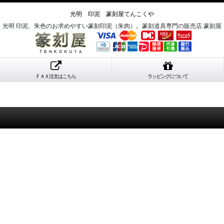
光明 印泥 篆刻屋てんこくや
光明 印泥、朱色のお求めやすい篆刻印泥（朱肉）。篆刻道具専門の販売店 篆刻屋
ＦＡＸ注文はこちら
ラッピングについて