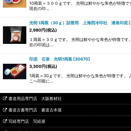
10両装＝３００ｇです。 光明は鮮やかな朱色が特徴
現在の印…
光明 1両装（30ｇ）詰替用 上海西冷印社 潜泉印泥
[
2,980
円
(税込)
１両装＝３０ｇです。 光明は鮮やかな朱色が特徴です
在の印泥は…
印泥 石泉 光明1両装
[
30670
]
3,300
円
(税込)
1両装＝30ｇです。 光明は鮮やかな朱色が特徴です。
こへ印面に…
書道用品専門店 大阪教材社
書道古書専門店 書道古本屋
写経専門店 写経屋