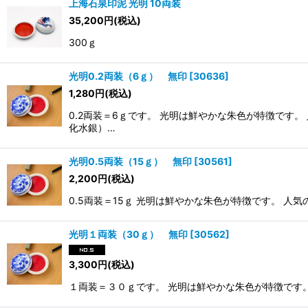
上海石泉印泥 光明 10両装
35,200
円
(税込)
300ｇ
光明0.2両装（6ｇ） 無印
[
30636
]
1,280
円
(税込)
0.2両装＝6ｇです。 光明は鮮やかな朱色が特徴です
化水銀）…
光明0.5両装（15ｇ） 無印
[
30561
]
2,200
円
(税込)
0.5両装＝15ｇ 光明は鮮やかな朱色が特徴です。 人
光明１両装（30ｇ） 無印
[
30562
]
3,300
円
(税込)
１両装＝３０ｇです。 光明は鮮やかな朱色が特徴です。