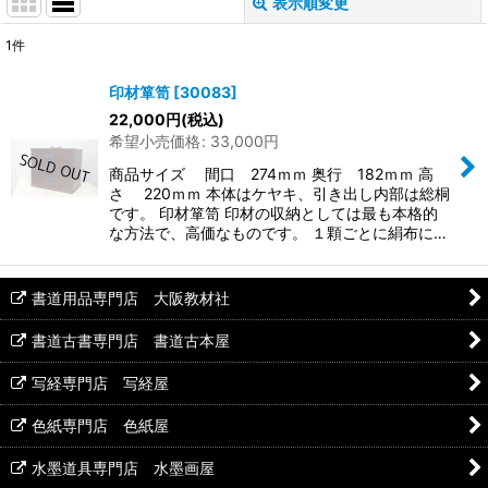
表示順変更
閉じる
1
件
表示数
:
印材箪笥
[
30083
]
22,000
円
(税込)
並び順
:
希望小売価格
:
33,000
円
商品サイズ 間口 274ｍｍ 奥行 182ｍｍ 高
絞り込む
さ 220ｍｍ 本体はケヤキ、引き出し内部は総桐
です。 印材箪笥 印材の収納としては最も本格的
な方法で、高価なものです。 １顆ごとに絹布に…
書道用品専門店 大阪教材社
書道古書専門店 書道古本屋
写経専門店 写経屋
色紙専門店 色紙屋
水墨道具専門店 水墨画屋