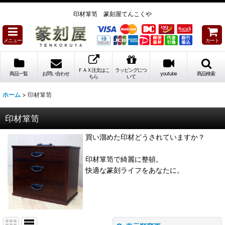
印材箪笥 篆刻屋てんこくや
メニュー
カート
ＦＡＸ注文はこ
ラッピングにつ
商品一覧
お問い合わせ
youtube
商品検索
ちら
いて
ホーム
>
印材箪笥
印材箪笥
買い溜めた印材どうされていますか？
印材箪笥で綺麗に整頓。
快適な篆刻ライフをあなたに。