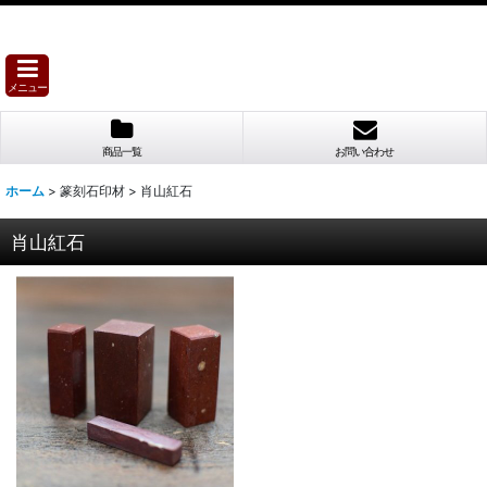
メニュー
商品一覧
お問い合わせ
ホーム
>
篆刻石印材
>
肖山紅石
肖山紅石