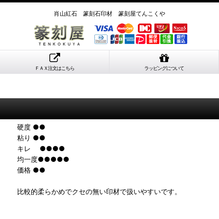
肖山紅石 篆刻石印材 篆刻屋てんこくや
ＦＡＸ注文はこちら
ラッピングについて
硬度 ●●
粘り ●●
キレ ●●●●
均一度●●●●●
価格 ●●
比較的柔らかめでクセの無い印材で扱いやすいです。