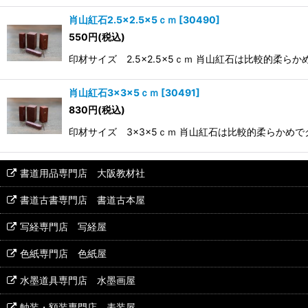
肖山紅石2.5×2.5×5ｃｍ
[
30490
]
550
円
(税込)
印材サイズ 2.5×2.5×5ｃｍ 肖山紅石は比較的柔らか
肖山紅石3×3×5ｃｍ
[
30491
]
830
円
(税込)
印材サイズ 3×3×5ｃｍ 肖山紅石は比較的柔らかめでク
書道用品専門店 大阪教材社
書道古書専門店 書道古本屋
写経専門店 写経屋
色紙専門店 色紙屋
水墨道具専門店 水墨画屋
軸装・額装専門店 表装屋