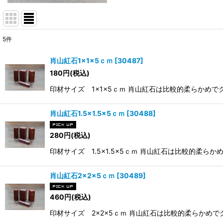
5
件
表示数
:
肖山紅石1×1×5ｃｍ
[
30487
]
180
円
(税込)
並び順
:
印材サイズ 1×1×5ｃｍ 肖山紅石は比較的柔らかめでク
肖山紅石1.5×1.5×5ｃｍ
[
30488
]
280
円
(税込)
印材サイズ 1.5×1.5×5ｃｍ 肖山紅石は比較的柔ら
肖山紅石2×2×5ｃｍ
[
30489
]
460
円
(税込)
印材サイズ 2×2×5ｃｍ 肖山紅石は比較的柔らかめでク