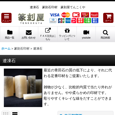
遼凍石 篆刻石印材 篆刻屋てんこくや
メニュー
カート
ＦＡＸ注文はこ
ラッピングにつ
商品一覧
お問い合わせ
youtube
商品検索
ちら
いて
ホーム
>
篆刻石印材
>
遼凍石
遼凍石
最近の青田石の質の低下により、それに代
わる定番印材をご提案いたします。
雑物が少なく、比較的均質で当たり外れが
ありません。やや柔らかめの印材です。
彫りやすくキレイな線をだすことができま
す。