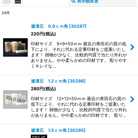
表示順変更
閉じる
24
件
表示数
:
遼凍石 0.9ｃｍ角
[
30287
]
220
円
(税込)
並び順
:
印材サイズ 9×9×50ｍｍ 最近の青田石の質の低
下により、それに代わる定番印材をご提案いたし
絞り込む
ます！ 雑物が少なく、比較的均質で当たり外れが
ありません。やや柔らかめの印材です。 彫りやす
くキレイな…
遼凍石 1.2ｃｍ角
[
30286
]
280
円
(税込)
印材サイズ 12×12×50ｍｍ 最近の青田石の質の
低下により、それに代わる定番印材をご提案いた
します！ 雑物が少なく、比較的均質で当たり外れ
がありません。やや柔らかめの印材です。 彫り…
遼凍石 1.5ｃｍ角
[
30285
]