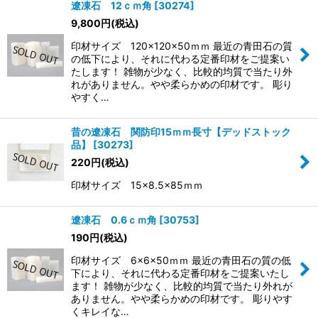
遼凍石 12ｃｍ角
[
30274
]
9,800
円
(税込)
印材サイズ 120×120×50ｍｍ 最近の青田石の質
の低下により、それに代わる定番印材をご提案い
たします！ 雑物が少なく、比較的均質で当たり外
れがありません。やや柔らかめの印材です。 彫り
やすく…
昔の遼凍石 関防印15ｍｍ長寸【デッドストック
品】
[
30273
]
220
円
(税込)
印材サイズ 15×8.5×85ｍｍ
遼凍石 0.6ｃｍ角
[
30753
]
190
円
(税込)
印材サイズ 6×6×50ｍｍ 最近の青田石の質の低
下により、それに代わる定番印材をご提案いたし
ます！ 雑物が少なく、比較的均質で当たり外れが
ありません。やや柔らかめの印材です。 彫りやす
くキレイな…