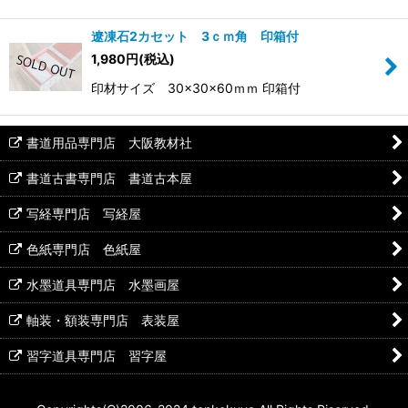
遼凍石2カセット 3ｃｍ角 印箱付
1,980
円
(税込)
印材サイズ 30×30×60ｍｍ 印箱付
書道用品専門店 大阪教材社
書道古書専門店 書道古本屋
写経専門店 写経屋
色紙専門店 色紙屋
水墨道具専門店 水墨画屋
軸装・額装専門店 表装屋
習字道具専門店 習字屋