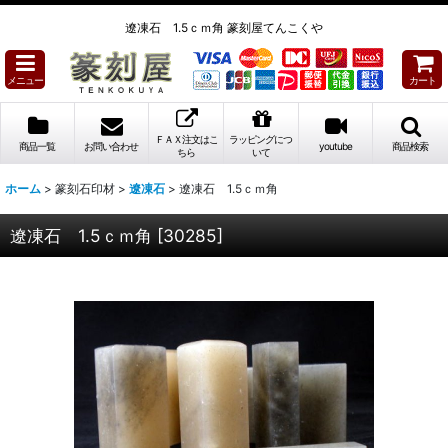
遼凍石 1.5ｃｍ角 篆刻屋てんこくや
メニュー
カート
ＦＡＸ注文はこ
ラッピングにつ
商品一覧
お問い合わせ
youtube
商品検索
ちら
いて
ホーム
>
篆刻石印材
>
遼凍石
>
遼凍石 1.5ｃｍ角
遼凍石 1.5ｃｍ角
[
30285
]