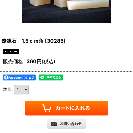
遼凍石 1.5ｃｍ角
[
30285
]
販売価格
:
360
円
(税込)
Facebookでシェア
数量
: