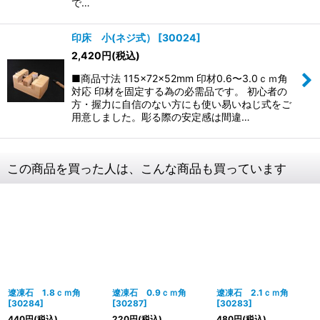
で…
印床 小(ネジ式）
[
30024
]
2,420
円
(税込)
■商品寸法 115×72×52mm 印材0.6〜3.0ｃｍ角
対応 印材を固定する為の必需品です。 初心者の
方・握力に自信のない方にも使い易いねじ式をご
用意しました。彫る際の安定感は間違…
この商品を買った人は、こんな商品も買っています
遼凍石 1.8ｃｍ角
遼凍石 0.9ｃｍ角
遼凍石 2.1ｃｍ角
[
30284
]
[
30287
]
[
30283
]
440
円
(税込)
220
円
(税込)
480
円
(税込)