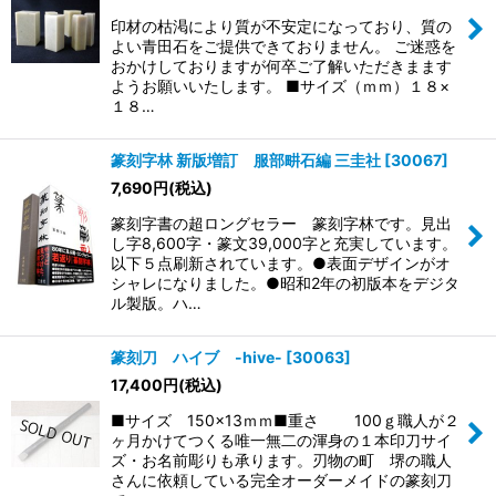
印材の枯渇により質が不安定になっており、質の
よい青田石をご提供できておりません。 ご迷惑を
おかけしておりますが何卒ご了解いただきまます
ようお願いいたします。 ■サイズ（ｍｍ）１８×
１８…
篆刻字林 新版増訂 服部畊石編 三圭社
[
30067
]
7,690
円
(税込)
篆刻字書の超ロングセラー 篆刻字林です。見出
し字8,600字・篆文39,000字と充実しています。
以下５点刷新されています。●表面デザインがオ
シャレになりました。●昭和2年の初版本をデジタ
ル製版。ハ…
篆刻刀 ハイブ -hive-
[
30063
]
17,400
円
(税込)
■サイズ 150×13ｍｍ■重さ 100ｇ職人が２
ヶ月かけてつくる唯一無二の渾身の１本印刀サイ
ズ・お名前彫りも承ります。刃物の町 堺の職人
さんに依頼している完全オーダーメイドの篆刻刀