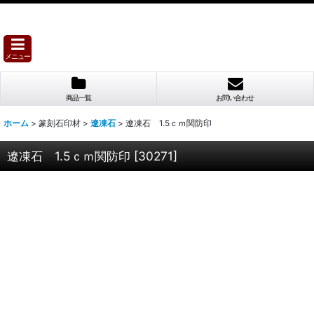
メニュー
商品一覧
お問い合わせ
ホーム
>
篆刻石印材
>
遼凍石
>
遼凍石 1.5ｃｍ関防印
遼凍石 1.5ｃｍ関防印
[
30271
]