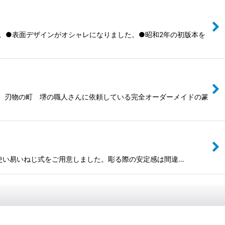
ます。●表面デザインがオシャレになりました。●昭和2年の初版本を
す。刃物の町 堺の職人さんに依頼している完全オーダーメイドの篆
方にも使い易いねじ式をご用意しました。彫る際の安定感は間違…