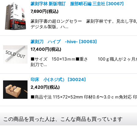
篆刻字林 新版増訂 服部畊石編 三圭社
[
30067
]
7,690
円
(税込)
篆刻字書の超ロングセラー 篆刻字林です。見出し字8,
デジタル製版。ハ…
篆刻刀 ハイブ -hive-
[
30063
]
17,400
円
(税込)
■サイズ 150×13ｍｍ■重さ 100ｇ職人が２
刻刀で…
印床 小(ネジ式）
[
30024
]
2,420
円
(税込)
■商品寸法 115×72×52mm 印材0.6〜3.0
この商品を買った人は、こんな商品も買っています