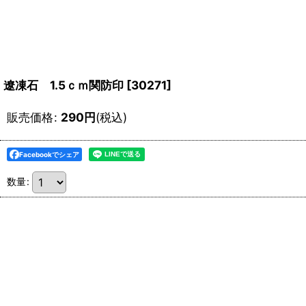
遼凍石 1.5ｃｍ関防印
[
30271
]
販売価格
:
290
円
(税込)
Facebookでシェア
数量
: