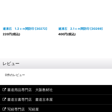
遼凍石 1.2ｃｍ関防印
[
30272
]
遼凍石 2.1ｃｍ関防印
[
30269
]
220
円
(税込)
400
円
(税込)
レビュー
0
件のレビュー
書道用品専門店 大阪教材社
書道古書専門店 書道古本屋
写経専門店 写経屋