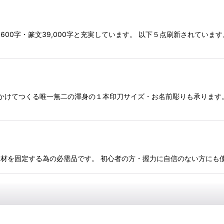
600字・篆文39,000字と充実しています。 以下５点刷新されてい
ヶ月かけてつくる唯一無二の渾身の１本印刀サイズ・お名前彫りも承りま
ｃｍ角対応 印材を固定する為の必需品です。 初心者の方・握力に自信のない