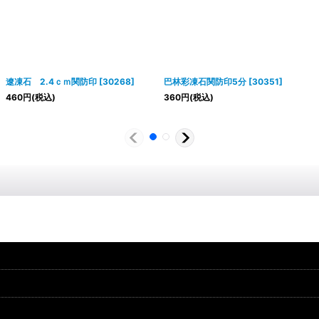
遼凍石 2.4ｃｍ関防印
[
30268
]
巴林彩凍石関防印5分
[
30351
]
460
円
(税込)
360
円
(税込)