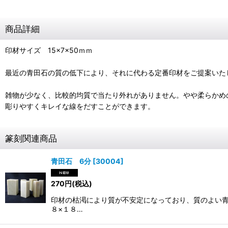
商品詳細
印材サイズ 15×7×50ｍｍ
最近の青田石の質の低下により、それに代わる定番印材をご提案いた
雑物が少なく、比較的均質で当たり外れがありません。やや柔らかめ
彫りやすくキレイな線をだすことができます。
篆刻関連商品
青田石 6分
[
30004
]
270
円
(税込)
印材の枯渇により質が不安定になっており、質のよい青
８×１８…