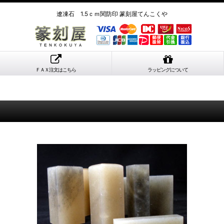
遼凍石 1.5ｃｍ関防印 篆刻屋てんこくや
ＦＡＸ注文はこちら
ラッピングについて