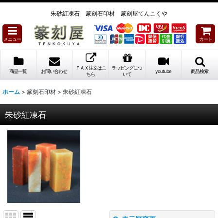
朱砂紅凍石 篆刻石印材 篆刻屋てんこくや
メニュー
カート
ＦＡＸ注文はこ
ラッピングにつ
商品一覧
お問い合わせ
youtube
商品検索
ちら
いて
ホーム
>
篆刻石印材
>
朱砂紅凍石
朱砂紅凍石