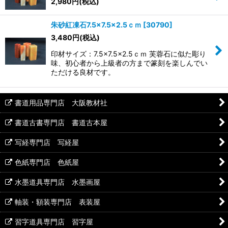
2,980
円
(税込)
朱砂紅凍石7.5×7.5×2.5ｃｍ
[
30790
]
3,480
円
(税込)
印材サイズ：7.5×7.5×2.5ｃｍ 芙蓉石に似た彫り
味、初心者から上級者の方まで篆刻を楽しんでい
ただける良材です。
書道用品専門店 大阪教材社
書道古書専門店 書道古本屋
写経専門店 写経屋
色紙専門店 色紙屋
水墨道具専門店 水墨画屋
軸装・額装専門店 表装屋
習字道具専門店 習字屋