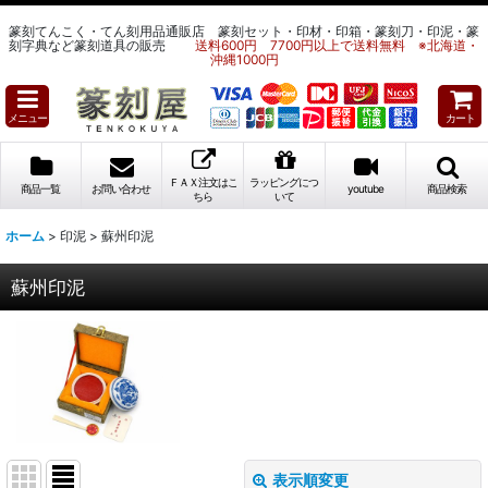
篆刻てんこく・てん刻用品通販店 篆刻セット・印材・印箱・篆刻刀・印泥・篆
刻字典など篆刻道具の販売
送料600円 7700円以上で送料無料 ※北海道・
沖縄1000円
メニュー
カート
ＦＡＸ注文はこ
ラッピングにつ
商品一覧
お問い合わせ
youtube
商品検索
ちら
いて
ホーム
>
印泥
>
蘇州印泥
蘇州印泥
表示順変更
閉じる