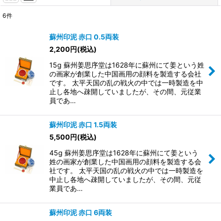
6
件
表示数
:
蘇州印泥 赤口 0.5両装
2,200
円
(税込)
並び順
:
15g 蘇州姜思序堂は1628年に蘇州にて姜という姓
の画家が創業した中国画用の顔料を製造する会社
絞り込む
です。 太平天国の乱の戦火の中では一時製造を中
止し各地へ疎開していましたが、その間、元従業
員であ…
蘇州印泥 赤口 1.5両装
5,500
円
(税込)
45g 蘇州姜思序堂は1628年に蘇州にて姜という
姓の画家が創業した中国画用の顔料を製造する会
社です。 太平天国の乱の戦火の中では一時製造を
中止し各地へ疎開していましたが、その間、元従
業員であ…
蘇州印泥 赤口 6両装