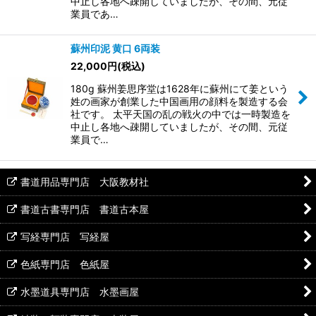
中止し各地へ疎開していましたが、その間、元従
業員であ…
蘇州印泥 黄口 6両装
22,000
円
(税込)
180g 蘇州姜思序堂は1628年に蘇州にて姜という
姓の画家が創業した中国画用の顔料を製造する会
社です。 太平天国の乱の戦火の中では一時製造を
中止し各地へ疎開していましたが、その間、元従
業員で…
書道用品専門店 大阪教材社
書道古書専門店 書道古本屋
写経専門店 写経屋
色紙専門店 色紙屋
水墨道具専門店 水墨画屋