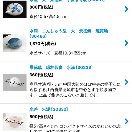
880
円
(税込)
直径10.5×高4.5ｃｍ
水滴 まんじゅう型 大 景徳鎮 耀変釉
[
30486
]
1,870
円
(税込)
水差サイズ 直径10.3×高5cm
景徳鎮 緑釉影青 水滴
[
30239
]
660
円
(税込)
商品寸法 径7ｃｍ 中国大陸のほぼ中央の揚子江に
近接する江西省景徳鎮市を中心とする焼き物で
す。 上品で飽きのこない水差しです。
水差 朱泥
[
30332
]
590
円
(税込)
径5×高さ4ｃｍ コンパクトサイズのかわいい水差
しです。 硯のお供にどうぞ。