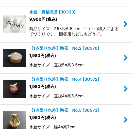
水差 真鍮長首
[
30333
]
9,900
円
(税込)
商品サイズ 7.5×径5.5ｃｍ １つ１つ職人による
てづくりです。 贈答用などにもどうぞ。
【1点限り水差】陶器 No.2
[
30570
]
1,980
円
(税込)
水差サイズ 直径5×高3.5cm
【1点限り水差】陶器 No.4
[
30572
]
1,980
円
(税込)
水差サイズ 直径4×高5.5cm
【1点限り水差】陶器 No.5
[
30573
]
1,980
円
(税込)
水差サイズ 幅4×高7cm