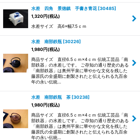
水差 四角 景徳鎮 手書き青花
[
30485
]
1,320
円
(税込)
水差サイズ 高6×幅7.5ｃｍ
水差 南部鉄瓶
[
30226
]
1,980
円
(税込)
商品サイズ 直径6.5ｃｍ×4ｃｍ 伝統工芸品「南
部鉄器」の水差しです。 ご存知の通り歴史のある
「南部鉄器」は奥州平泉に華やかな文化を残した
藤原氏の全盛期に創製されたと伝えられる九百余
年の永い伝統…
水差 南部鉄瓶 茶
[
30238
]
1,980
円
(税込)
商品サイズ 直径6.5ｃｍ×4ｃｍ 伝統工芸品「南
部鉄器」の水差しです。 ご存知の通り歴史のある
「南部鉄器」は奥州平泉に華やかな文化を残した
藤原氏の全盛期に創製されたと伝えられる九百余
年の永い伝統…