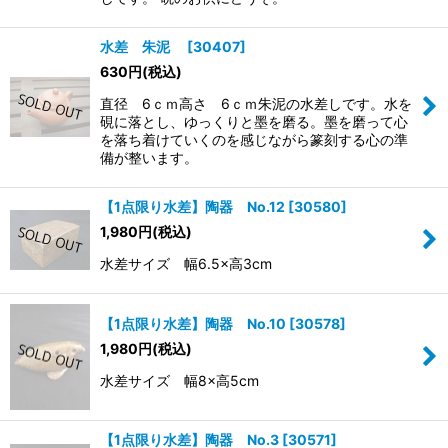
水差 朱泥
[
30407
]
630
円
(税込)
直径 6ｃｍ高さ 6ｃｍ朱泥の水差しです。水を
硯に落とし、ゆっくりと墨を磨る。墨を磨って心
を落ち着けていくのを感じながら篆刻する心の準
備が整います。
【1点限り水差】陶器 No.12
[
30580
]
1,980
円
(税込)
水差サイズ 幅6.5×高3cm
【1点限り水差】陶器 No.10
[
30578
]
1,980
円
(税込)
水差サイズ 幅8×高5cm
【1点限り水差】陶器 No.3
[
30571
]