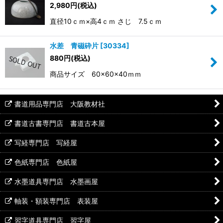
2,980
円
(税込)
直径10ｃｍ×高4ｃｍ さじ 7.5ｃｍ
水差 青磁砕片
[
30334
]
880
円
(税込)
商品サイズ 60×60×40ｍｍ
書道用品専門店 大阪教材社
書道古書専門店 書道古本屋
写経専門店 写経屋
色紙専門店 色紙屋
水墨道具専門店 水墨画屋
軸装・額装専門店 表装屋
習字道具専門店 習字屋