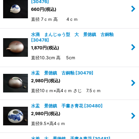
[
30476
]
660
円
(税込)
直径 7ｃｍ 高 4ｃｍ
水滴 まんじゅう型 大 景徳鎮 古銅釉
[
30478
]
1,870
円
(税込)
直径10.3cm 高 5cm
水盂 景徳鎮 古銅釉
[
30479
]
2,980
円
(税込)
直径10ｃｍ×高4ｃｍ さじ 7.5ｃｍ
水盂 景徳鎮 手書き青花
[
30480
]
2,980
円
(税込)
直径9.5×高4ｃｍ
水差 大 景徳鎮 手書き青花
[
30481
]