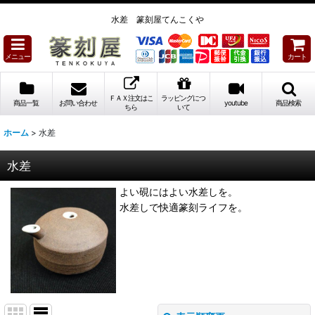
水差 篆刻屋てんこくや
メニュー
カート
ＦＡＸ注文はこ
ラッピングにつ
商品一覧
お問い合わせ
youtube
商品検索
ちら
いて
ホーム
>
水差
水差
よい硯にはよい水差しを。
水差しで快適篆刻ライフを。