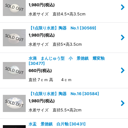
1,980
円
(税込)
水差サイズ 直径4.5×高3.5cm
【1点限り水差】陶器 No.1
[
30569
]
1,980
円
(税込)
水差サイズ 直径5×高3.5cm
水滴 まんじゅう型 小 景徳鎮 耀変釉
[
30477
]
660
円
(税込)
直径 7ｃｍ 高 4ｃｍ
【1点限り水差】陶器 No.16
[
30584
]
1,980
円
(税込)
水差サイズ 直径5.5×高2cm
水盂 景徳鎮 白片釉
[
30431
]