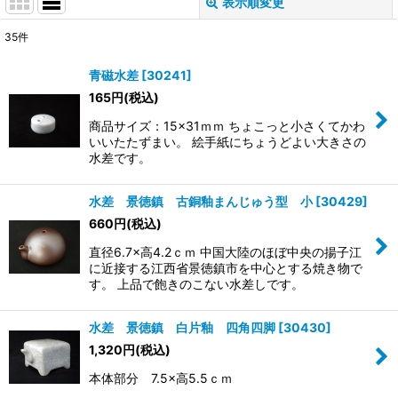
表示順変更
閉じる
35
件
表示数
:
青磁水差
[
30241
]
165
円
(税込)
並び順
:
商品サイズ：15×31ｍｍ ちょこっと小さくてかわ
いいたたずまい。 絵手紙にちょうどよい大きさの
絞り込む
水差です。
水差 景徳鎮 古銅釉まんじゅう型 小
[
30429
]
660
円
(税込)
直径6.7×高4.2ｃｍ 中国大陸のほぼ中央の揚子江
に近接する江西省景徳鎮市を中心とする焼き物で
す。 上品で飽きのこない水差しです。
水差 景徳鎮 白片釉 四角四脚
[
30430
]
1,320
円
(税込)
本体部分 7.5×高5.5ｃｍ