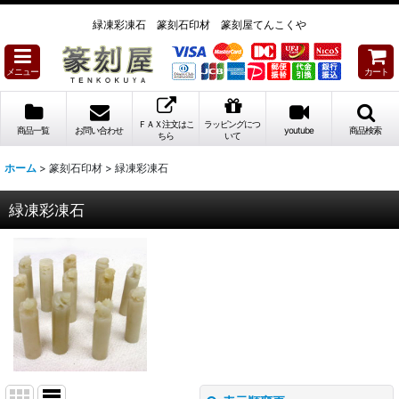
緑凍彩凍石 篆刻石印材 篆刻屋てんこくや
メニュー
カート
ＦＡＸ注文はこ
ラッピングにつ
商品一覧
お問い合わせ
youtube
商品検索
ちら
いて
ホーム
>
篆刻石印材
>
緑凍彩凍石
緑凍彩凍石