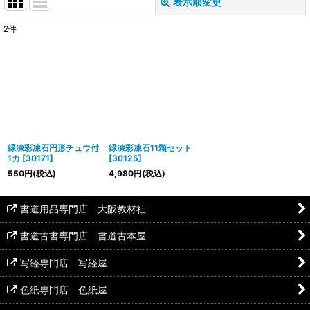
表示順変更
閉じる
2
件
表示数
:
並び順
:
絞り込む
緑凍彩凍石円形チュウ付
緑凍彩凍石11顆セット
1カ
[
30171
]
[
30125
]
550
円
(税込)
4,980
円
(税込)
書道用品専門店 大阪教材社
書道古書専門店 書道古本屋
写経専門店 写経屋
色紙専門店 色紙屋