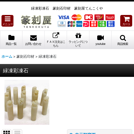
緑凍彩凍石 篆刻石印材 篆刻屋てんこくや
メニュー
カート
ＦＡＸ注文はこ
ラッピングにつ
商品一覧
お問い合わせ
youtube
商品検索
ちら
いて
ホーム
>
篆刻石印材
>
緑凍彩凍石
緑凍彩凍石