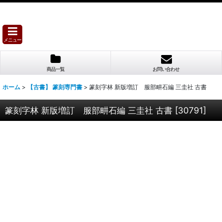
メニュー
商品一覧
お問い合わせ
ホーム
>
【古書】 篆刻専門書
>
篆刻字林 新版増訂 服部畊石編 三圭社 古書
篆刻字林 新版増訂 服部畊石編 三圭社 古書
[
30791
]