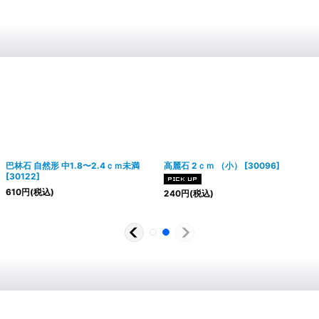
巴林石 自然形 中1.8〜2.4ｃｍ未満
高麗石 2ｃｍ （小）
[
30096
]
[
30122
]
610
円
(税込)
240
円
(税込)