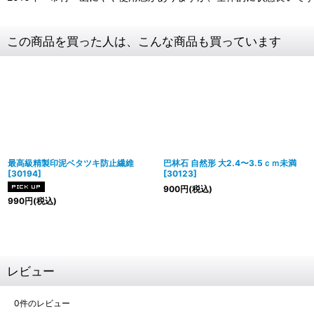
この商品を買った人は、こんな商品も買っています
最高級精製印泥ベタツキ防止繊維
巴林石 自然形 大2.4〜3.5ｃｍ未満
[
30194
]
[
30123
]
900
円
(税込)
990
円
(税込)
レビュー
0
件のレビュー