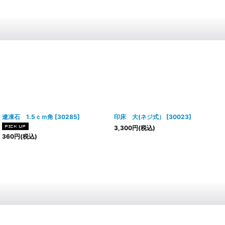
遼凍石 1.5ｃｍ角
[
30285
]
印床 大(ネジ式）
[
30023
]
3,300
円
(税込)
360
円
(税込)