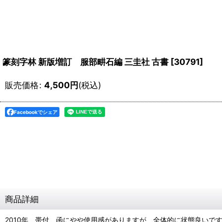
篆刻字林 新版増訂 服部畊石編 三圭社 古書
[
30791
]
販売価格
:
4,500
円
(税込)
Facebookでシェア
商品詳細
2010年 帯付 函にやや使用感がありますが、全体的に状態良いで