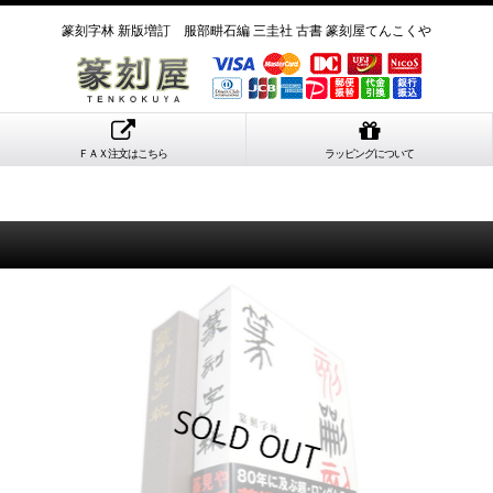
篆刻字林 新版増訂 服部畊石編 三圭社 古書 篆刻屋てんこくや
ＦＡＸ注文はこちら
ラッピングについて