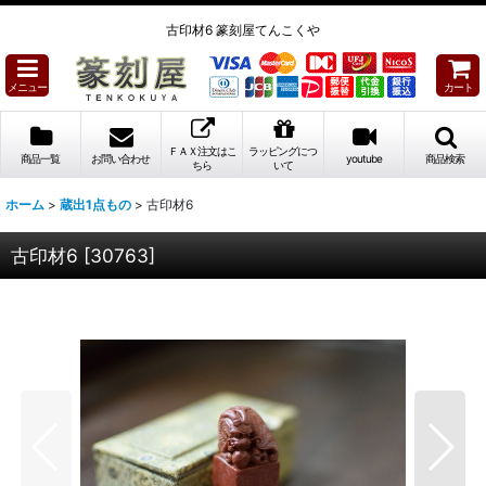
古印材6 篆刻屋てんこくや
メニュー
カート
ＦＡＸ注文はこ
ラッピングにつ
商品一覧
お問い合わせ
youtube
商品検索
ちら
いて
ホーム
>
蔵出1点もの
>
古印材6
古印材6
[
30763
]