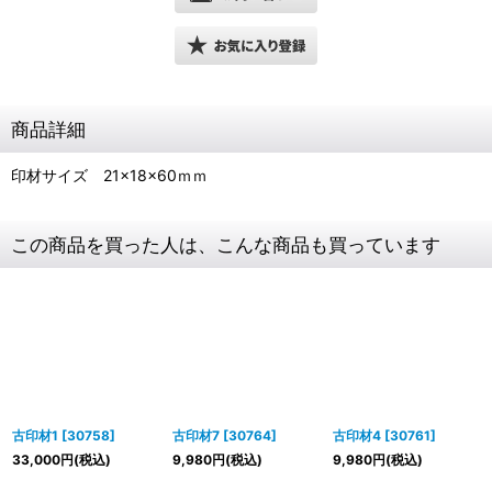
商品詳細
印材サイズ 21×18×60ｍｍ
この商品を買った人は、こんな商品も買っています
古印材1
[
30758
]
古印材7
[
30764
]
古印材4
[
30761
]
33,000
円
(税込)
9,980
円
(税込)
9,980
円
(税込)