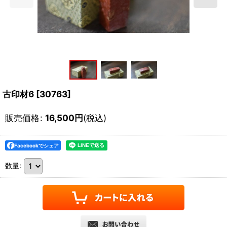
古印材6
[
30763
]
販売価格
:
16,500
円
(税込)
Facebookでシェア
数量
: