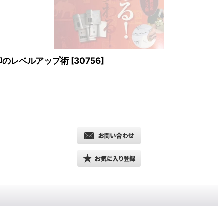
印のレベルアップ術
[
30756
]