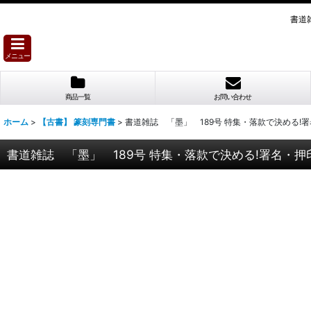
書道
メニュー
商品一覧
お問い合わせ
ホーム
>
【古書】 篆刻専門書
>
書道雑誌 「墨」 189号 特集・落款で決める!
書道雑誌 「墨」 189号 特集・落款で決める!署名・