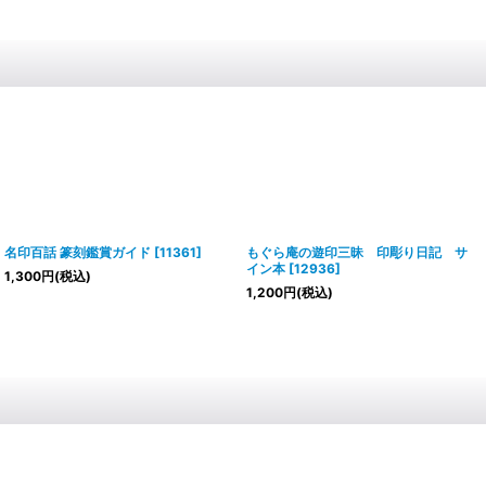
名印百話 篆刻鑑賞ガイド
[
11361
]
もぐら庵の遊印三昧 印彫り日記 サ
イン本
[
12936
]
1,300
円
(税込)
1,200
円
(税込)