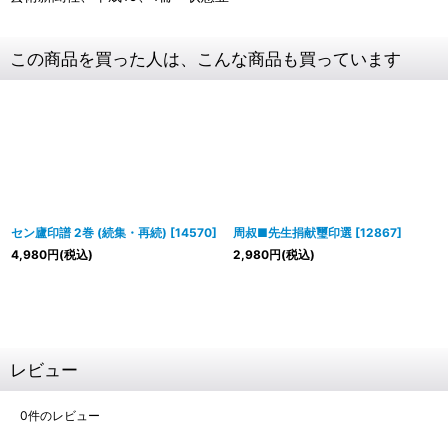
この商品を買った人は、こんな商品も買っています
セン廬印譜 2巻 (続集・再続)
[
14570
]
周叔■先生捐献璽印選
[
12867
]
4,980
円
(税込)
2,980
円
(税込)
レビュー
0
件のレビュー