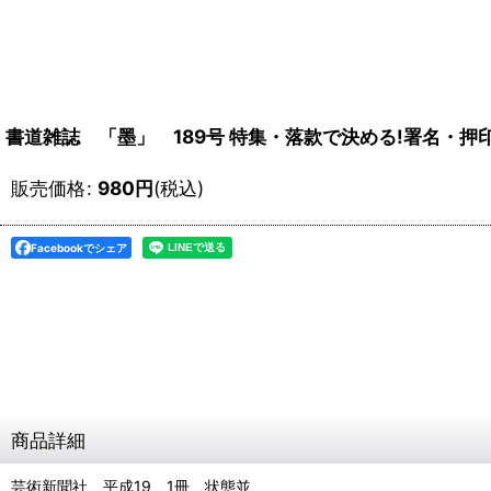
書道雑誌 「墨」 189号 特集・落款で決める!署名・押
販売価格
:
980
円
(税込)
Facebookでシェア
商品詳細
芸術新聞社、平成19、1冊 状態並