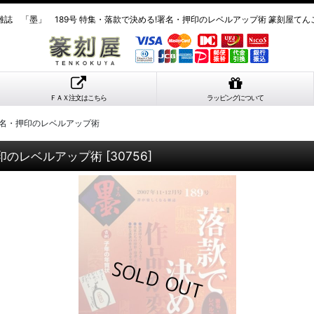
雑誌 「墨」 189号 特集・落款で決める!署名・押印のレベルアップ術 篆刻屋てん
ＦＡＸ注文はこちら
ラッピングについて
署名・押印のレベルアップ術
押印のレベルアップ術
[
30756
]