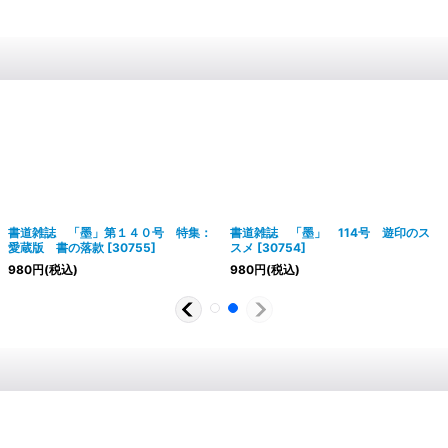
書道雑誌 「墨」第１４０号 特集：
書道雑誌 「墨」 114号 遊印のス
愛蔵版 書の落款
[
30755
]
スメ
[
30754
]
980
円
(税込)
980
円
(税込)