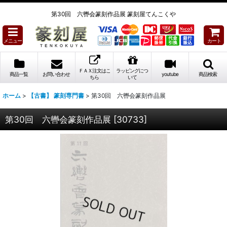
第30回 六轡会篆刻作品展 篆刻屋てんこくや
メニュー
カート
ＦＡＸ注文はこ
ラッピングにつ
商品一覧
お問い合わせ
youtube
商品検索
ちら
いて
ホーム
>
【古書】 篆刻専門書
>
第30回 六轡会篆刻作品展
第30回 六轡会篆刻作品展
[
30733
]