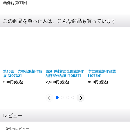
画像は第11回
この商品を買った人は、こんな商品も買っています
第15回 六轡会篆刻作品
西冷印社首届全国篆刻作
李世偉篆刻作品選
展
[
30732
]
品評展作品選
[
10587
]
[
10754
]
500
円
(税込)
2,500
円
(税込)
990
円
(税込)
レビュー
0
件のレビュー