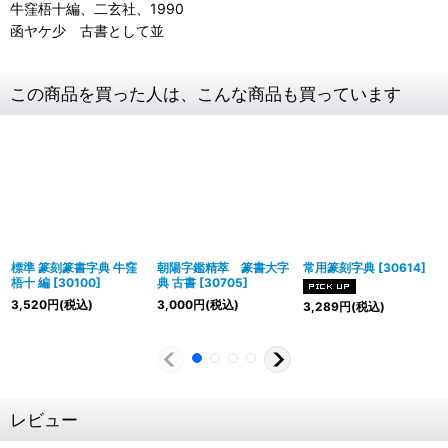
牛窪梧十編、二玄社、1990
函ヤケ少 古書として並
この商品を買った人は、こんな商品も買っています
標準 篆刻篆書字典 牛窪
朝陽字鑑精萃 篆書大字
常用篆刻字典
[
30614
]
梧十 編
[
30100
]
典 古書
[
30705
]
3,520
円
(税込)
3,000
円
(税込)
3,289
円
(税込)
レビュー