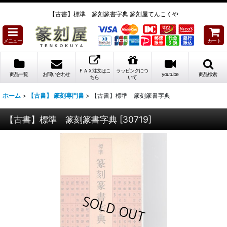
【古書】標準 篆刻篆書字典 篆刻屋てんこくや
メニュー
カート
ＦＡＸ注文はこ
ラッピングにつ
商品一覧
お問い合わせ
youtube
商品検索
ちら
いて
ホーム
>
【古書】 篆刻専門書
>
【古書】標準 篆刻篆書字典
【古書】標準 篆刻篆書字典
[
30719
]