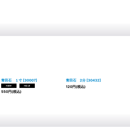
青田石 １寸
[
30007
]
青田石 2分
[
30432
]
120
円
(税込)
550
円
(税込)