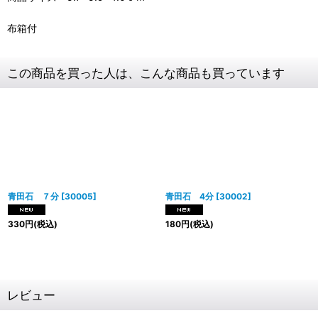
布箱付
この商品を買った人は、こんな商品も買っています
青田石 ７分
[
30005
]
青田石 4分
[
30002
]
330
円
(税込)
180
円
(税込)
レビュー