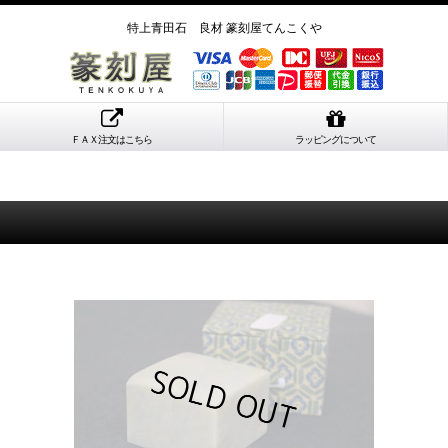
特上青田石 良材 篆刻屋てんこくや
ＦＡＸ注文はこちら
ラッピングについて