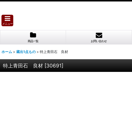
メニュー
商品一覧
お問い合わせ
ホーム
>
蔵出1点もの
>
特上青田石 良材
特上青田石 良材
[
30691
]