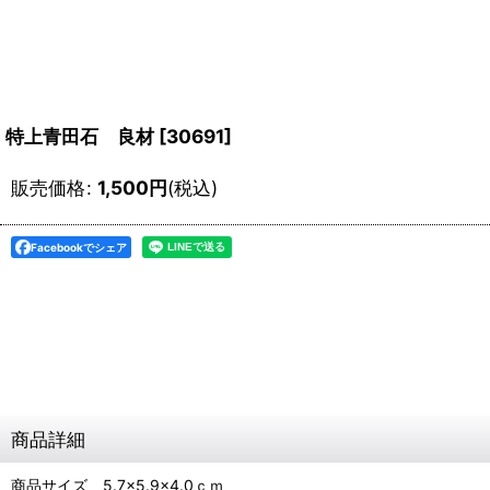
特上青田石 良材
[
30691
]
販売価格
:
1,500
円
(税込)
Facebookでシェア
商品詳細
商品サイズ 5.7×5.9×4.0ｃｍ