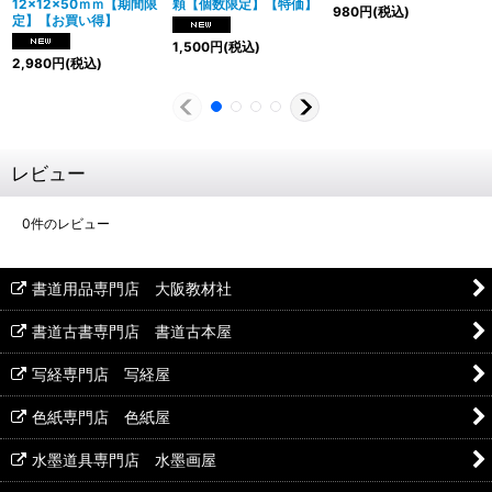
12×12×50ｍｍ【期間限
顆【個数限定】【特価】
980
円
(税込)
定】【お買い得】
1,500
円
(税込)
2,980
円
(税込)
レビュー
0
件のレビュー
書道用品専門店 大阪教材社
書道古書専門店 書道古本屋
写経専門店 写経屋
色紙専門店 色紙屋
水墨道具専門店 水墨画屋