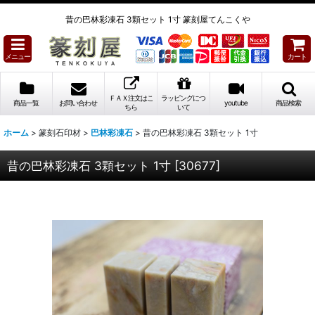
昔の巴林彩凍石 3顆セット 1寸 篆刻屋てんこくや
メニュー
カート
ＦＡＸ注文はこ
ラッピングにつ
商品一覧
お問い合わせ
youtube
商品検索
ちら
いて
ホーム
>
篆刻石印材
>
巴林彩凍石
>
昔の巴林彩凍石 3顆セット 1寸
昔の巴林彩凍石 3顆セット 1寸
[
30677
]