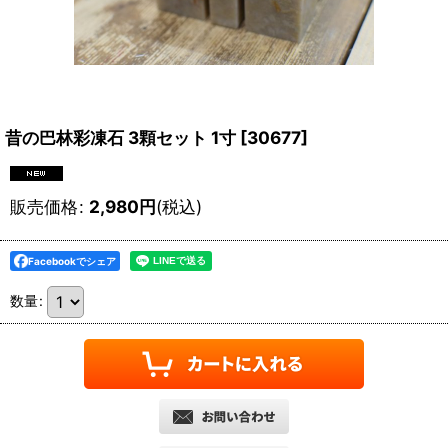
昔の巴林彩凍石 3顆セット 1寸
[
30677
]
販売価格
:
2,980
円
(税込)
Facebookでシェア
数量
: