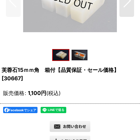
芙蓉石15ｍｍ角 箱付【品質保証・セール価格】
[
30667
]
販売価格
:
1,100
円
(税込)
Facebookでシェア