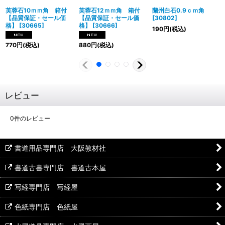
芙蓉石10ｍｍ角 箱付
芙蓉石12ｍｍ角 箱付
蘭州白石0.9ｃｍ角
【品質保証・セール価
【品質保証・セール価
[
30802
]
格】
[
30665
]
格】
[
30666
]
190
円
(税込)
770
円
(税込)
880
円
(税込)
レビュー
0
件のレビュー
書道用品専門店 大阪教材社
書道古書専門店 書道古本屋
写経専門店 写経屋
色紙専門店 色紙屋