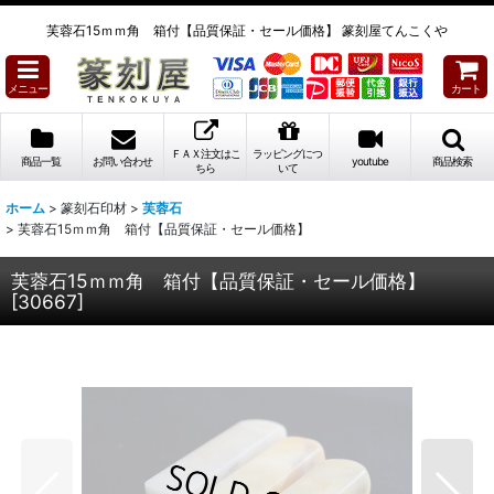
芙蓉石15ｍｍ角 箱付【品質保証・セール価格】 篆刻屋てんこくや
メニュー
カート
ＦＡＸ注文はこ
ラッピングにつ
商品一覧
お問い合わせ
youtube
商品検索
ちら
いて
ホーム
>
篆刻石印材
>
芙蓉石
>
芙蓉石15ｍｍ角 箱付【品質保証・セール価格】
芙蓉石15ｍｍ角 箱付【品質保証・セール価格】
[
30667
]