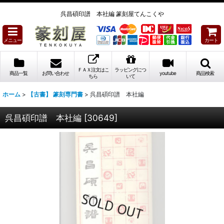
呉昌碩印譜 本社編 篆刻屋てんこくや
メニュー
カート
ＦＡＸ注文はこ
ラッピングにつ
商品一覧
お問い合わせ
youtube
商品検索
ちら
いて
ホーム
>
【古書】 篆刻専門書
>
呉昌碩印譜 本社編
呉昌碩印譜 本社編
[
30649
]