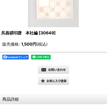
呉昌碩印譜 本社編
[
30649
]
販売価格
:
1,500
円
(税込)
Facebookでシェア
商品詳細