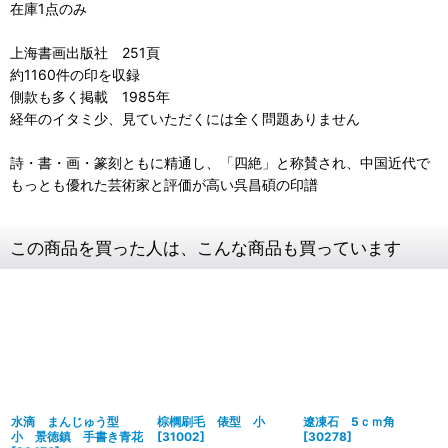
在庫1点のみ
上海書画出版社 251頁
約1160件の印を収録
側款も多く掲載 1985年
経年のイタミ少、見ていただくには全く問題ありません
詩・書・画・篆刻ともに精通し、「四絶」と称賛され、中国近代で
もっとも優れた芸術家と評価が高い呉昌碩の印譜
この商品を買った人は、こんな商品も買っています
水滴 まんじゅう型
棕櫚刷毛 俵型 小
遼凍石 5ｃｍ角
小 景徳鎮 手書き青花
[
31002
]
[
30278
]