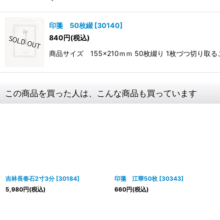
印箋 50枚綴
[
30140
]
840
円
(税込)
商品サイズ 155×210ｍｍ 50枚綴り 1枚づつ切
この商品を買った人は、こんな商品も買っています
吉林長春石2寸3分
[
30184
]
印箋 江華50枚
[
30343
]
5,980
円
(税込)
660
円
(税込)