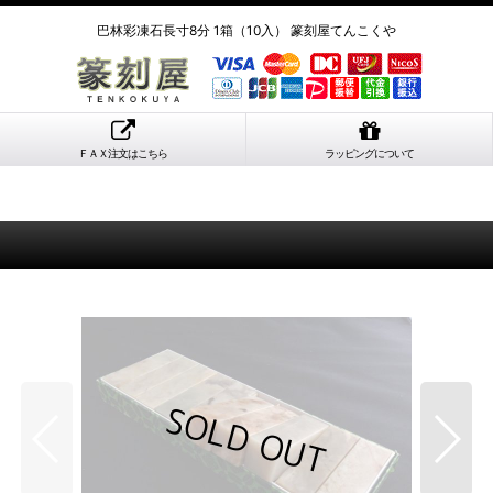
巴林彩凍石長寸8分 1箱（10入） 篆刻屋てんこくや
ＦＡＸ注文はこちら
ラッピングについて