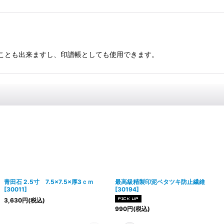
り取ることも出来ますし、印譜帳としても使用できます。
青田石 2.5寸 7.5×7.5×厚3ｃｍ
最高級精製印泥ベタツキ防止繊維
[
30011
]
[
30194
]
3,630
円
(税込)
990
円
(税込)