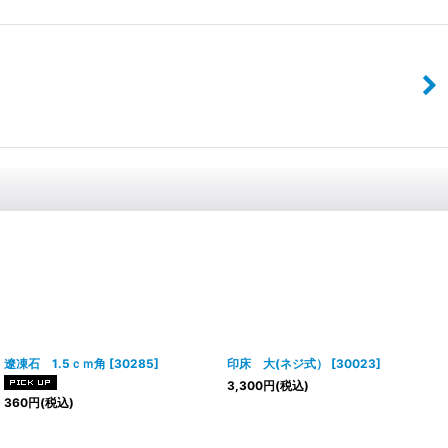
遼凍石 1.5ｃｍ角
[
30285
]
印床 大(ネジ式）
[
30023
]
3,300
円
(税込)
360
円
(税込)