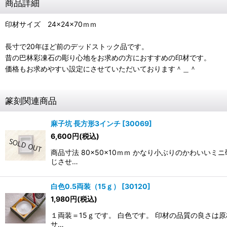
商品詳細
印材サイズ 24×24×70ｍｍ
長寸で20年ほど前のデッドストック品です。
昔の巴林彩凍石の彫り心地をお求めの方におすすめの印材です。
価格もお求めやすい設定にさせていただいております＾＿＾
篆刻関連商品
麻子坑 長方形3インチ
[
30069
]
6,600
円
(税込)
商品寸法 80×50×10ｍｍ かなり小ぶりのかわい
じさせ…
白色0.5両装（15ｇ）
[
30120
]
1,980
円
(税込)
１両装＝15ｇです。 白色です。 印材の品質の良さは原
サ…