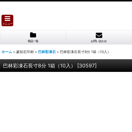
メニュー
商品一覧
お問い合わせ
ホーム
>
篆刻石印材
>
巴林彩凍石
>
巴林彩凍石長寸8分 1箱（10入）
巴林彩凍石長寸8分 1箱（10入）
[
30597
]