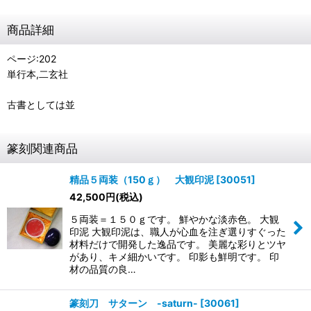
商品詳細
ページ:202
単行本,二玄社
古書としては並
篆刻関連商品
精品５両装（150ｇ） 大観印泥
[
30051
]
42,500
円
(税込)
５両装＝１５０ｇです。 鮮やかな淡赤色。 大観
印泥 大観印泥は、職人が心血を注ぎ選りすぐった
材料だけで開発した逸品です。 美麗な彩りとツヤ
があり、キメ細かいです。 印影も鮮明です。 印
材の品質の良…
篆刻刀 サターン -saturn-
[
30061
]