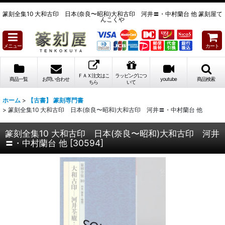
篆刻全集10 大和古印 日本(奈良〜昭和)大和古印 河井〓・中村蘭台 他 篆刻屋て
んこくや
メニュー
カート
ＦＡＸ注文はこ
ラッピングにつ
商品一覧
お問い合わせ
youtube
商品検索
ちら
いて
ホーム
>
【古書】 篆刻専門書
>
篆刻全集10 大和古印 日本(奈良〜昭和)大和古印 河井〓・中村蘭台 他
篆刻全集10 大和古印 日本(奈良〜昭和)大和古印 河井
〓・中村蘭台 他
[
30594
]