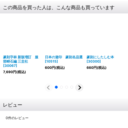
この商品を買った人は、こんな商品も買っています
篆刻字林 新版増訂 服
日本の遊印 篆刻名品選
篆刻にしたしむ本
部畊石編 三圭社
[
10515
]
[
30300
]
[
30067
]
600
円
(税込)
660
円
(税込)
7,690
円
(税込)
レビュー
0
件のレビュー