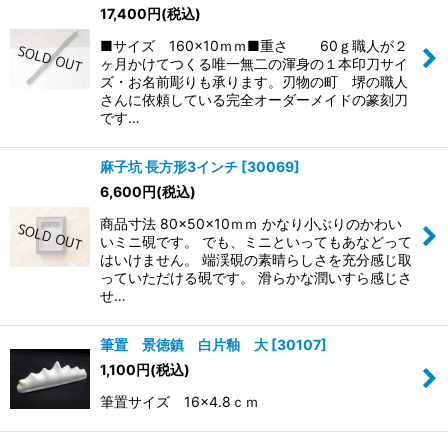
17,400
円
(税込)
■サイズ 160×10ｍｍ■重さ 60ｇ職人が２
ヶ月かけてつくる唯一無二の渾身の１本印刀サイ
ズ・お名前彫りも承ります。刃物の町 堺の職人
さんに依頼している完全オーダーメイドの篆刻刀
です…
麻子坑 長方形3インチ
[
30069
]
6,600
円
(税込)
商品寸法 80×50×10ｍｍ かなり小ぶりのかわい
いミニ硯です。 でも、ミニといってもあなどって
はいけません。 端渓硯の素晴らしさを充分感じ取
っていただける硯です。 滑らかな潤いすら感じさ
せ…
筆置 景徳鎮 白片釉 大
[
30107
]
1,100
円
(税込)
筆置サイズ 16×4.8ｃｍ