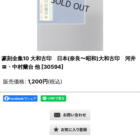
篆刻全集10 大和古印 日本(奈良〜昭和)大和古印 河井
〓・中村蘭台 他
[
30594
]
販売価格
:
1,200
円
(税込)
Facebookでシェア