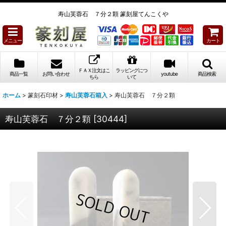
寿山芙蓉石 ７分２顆 篆刻屋てんこくや
メニュー
カート
ＦＡＸ注文はこ
ラッピングにつ
商品一覧
お問い合わせ
youtube
商品検索
ちら
いて
ホーム
>
篆刻石印材
>
寿山芙蓉石箱入
>
寿山芙蓉石 ７分２顆
寿山芙蓉石 ７分２顆
[
30444
]