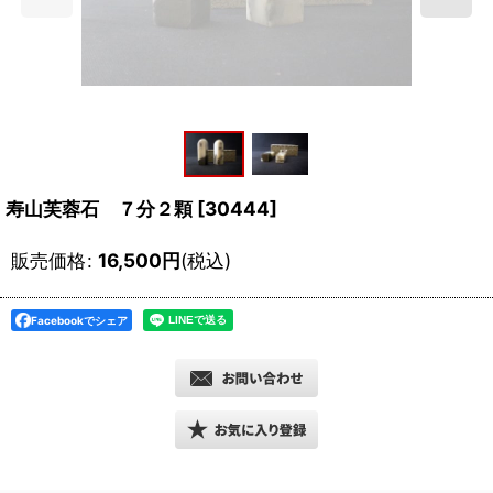
寿山芙蓉石 ７分２顆
[
30444
]
販売価格
:
16,500
円
(税込)
Facebookでシェア