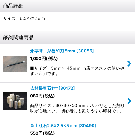
商品詳細
サイズ 6.5×2×2ｃｍ
篆刻関連商品
永字牌 糸巻印刀 5mm
[
30055
]
1,650
円
(税込)
■サイズ 5ｍｍ×145ｍｍ 当店オススメの使いや
すい印刀です。
吉林長春石1寸
[
30172
]
980
円
(税込)
商品サイズ：30×30×50ｍｍ パリパリとした刻り
味が心地よい。 初心者にも刻りやすい印材です。
肖山紅石2.5×2.5×5ｃｍ
[
30490
]
550
円
(税込)