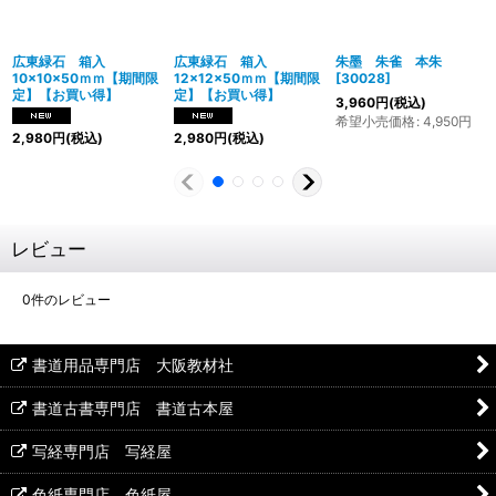
広東緑石 箱入
広東緑石 箱入
朱墨 朱雀 本朱
10×10×50ｍｍ【期間限
12×12×50ｍｍ【期間限
[
30028
]
定】【お買い得】
定】【お買い得】
3,960
円
(税込)
希望小売価格
:
4,950
円
2,980
円
(税込)
2,980
円
(税込)
レビュー
0
件のレビュー
書道用品専門店 大阪教材社
書道古書専門店 書道古本屋
写経専門店 写経屋
色紙専門店 色紙屋