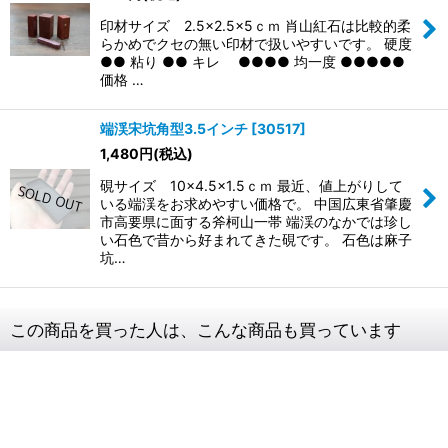
印材サイズ 2.5×2.5×5ｃｍ 肖山紅石は比較的柔
らかめでクセの無い印材で扱いやすいです。 硬度
●● 粘り ●● キレ ●●●● 均一度 ●●●●●
価格 …
端渓宋坑角型3.5インチ
[
30517
]
1,480
円
(税込)
硯サイズ 10×4.5×1.5ｃｍ 最近、値上がりして
いる端渓をお求めやすい価格で。 中国広東省肇慶
市高要県に面する斧柯山一帯 端渓のなかでは珍し
い石色で昔から好まれてきた硯です。 石色は麻子
坑…
この商品を買った人は、こんな商品も買っています