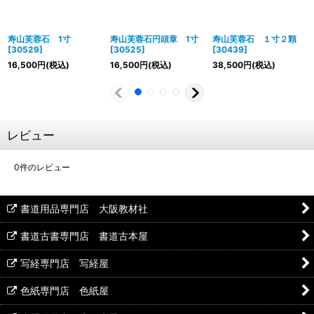
寿山芙蓉石 1寸
寿山芙蓉石円頭章 1寸
寿山芙蓉石 １寸２顆
[
30529
]
[
30525
]
[
30439
]
16,500
円
(税込)
16,500
円
(税込)
38,500
円
(税込)
レビュー
0
件のレビュー
書道用品専門店 大阪教材社
書道古書専門店 書道古本屋
写経専門店 写経屋
色紙専門店 色紙屋