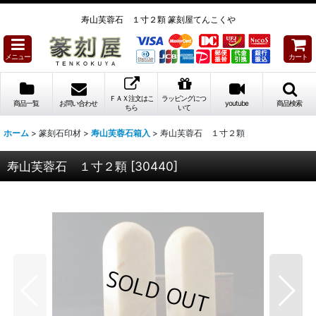
寿山芙蓉石 １寸２顆 篆刻屋てんこくや
メニュー
カート
ＦＡＸ注文はこ
ラッピングにつ
商品一覧
お問い合わせ
youtube
商品検索
ちら
いて
ホーム
>
篆刻石印材
>
寿山芙蓉石箱入
>
寿山芙蓉石 １寸２顆
寿山芙蓉石 １寸２顆
[
30440
]