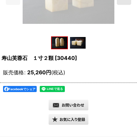
寿山芙蓉石 １寸２顆
[
30440
]
販売価格
:
25,260
円
(税込)
Facebookでシェア