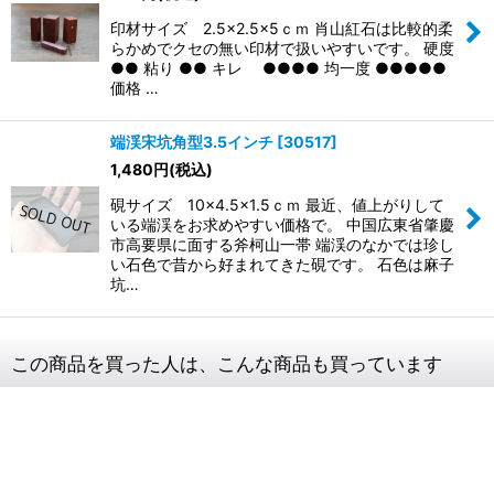
印材サイズ 2.5×2.5×5ｃｍ 肖山紅石は比較的柔
らかめでクセの無い印材で扱いやすいです。 硬度
●● 粘り ●● キレ ●●●● 均一度 ●●●●●
価格 …
端渓宋坑角型3.5インチ
[
30517
]
1,480
円
(税込)
硯サイズ 10×4.5×1.5ｃｍ 最近、値上がりして
いる端渓をお求めやすい価格で。 中国広東省肇慶
市高要県に面する斧柯山一帯 端渓のなかでは珍し
い石色で昔から好まれてきた硯です。 石色は麻子
坑…
この商品を買った人は、こんな商品も買っています