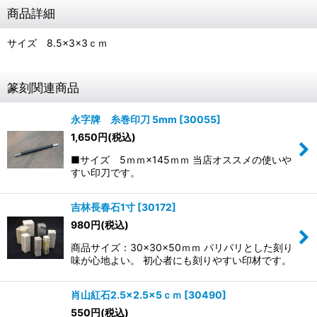
商品詳細
サイズ 8.5×3×3ｃｍ
篆刻関連商品
永字牌 糸巻印刀 5mm
[
30055
]
1,650
円
(税込)
■サイズ 5ｍｍ×145ｍｍ 当店オススメの使いや
すい印刀です。
吉林長春石1寸
[
30172
]
980
円
(税込)
商品サイズ：30×30×50ｍｍ パリパリとした刻り
味が心地よい。 初心者にも刻りやすい印材です。
肖山紅石2.5×2.5×5ｃｍ
[
30490
]
550
円
(税込)