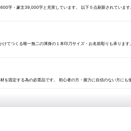
600字・篆文39,000字と充実しています。 以下５点刷新されてい
ヶ月かけてつくる唯一無二の渾身の１本印刀サイズ・お名前彫りも承りま
ｃｍ角対応 印材を固定する為の必需品です。 初心者の方・握力に自信のない