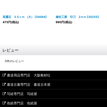
高麗石 3.5ｃｍ （大）
[
30094
]
兼松工業 印刀 2ｍｍ
[
30255
]
473
円
(税込)
990
円
(税込)
レビュー
0
件のレビュー
書道用品専門店 大阪教材社
書道古書専門店 書道古本屋
写経専門店 写経屋
色紙専門店 色紙屋