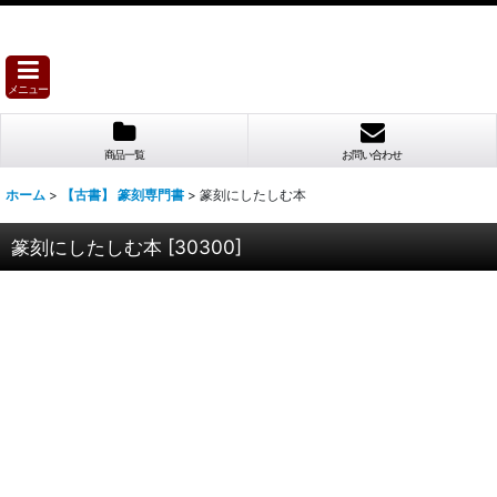
メニュー
商品一覧
お問い合わせ
ホーム
>
【古書】 篆刻専門書
>
篆刻にしたしむ本
篆刻にしたしむ本
[
30300
]