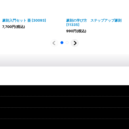
篆刻入門セット 葵
[
30093
]
篆刻の学び方 ステップアップ篆刻
[
11335
]
7,700
円
(税込)
990
円
(税込)