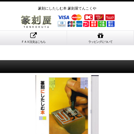
篆刻にしたしむ本 篆刻屋てんこくや
ＦＡＸ注文はこちら
ラッピングについて