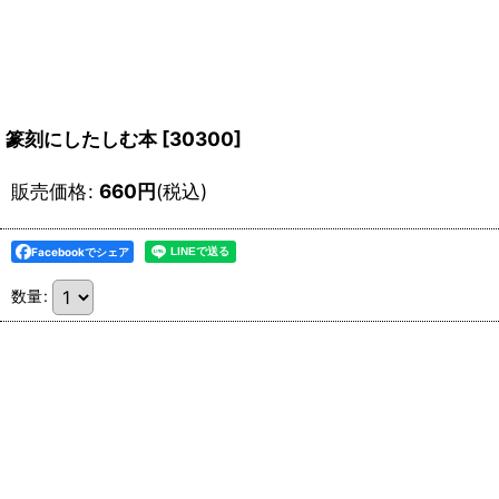
篆刻にしたしむ本
[
30300
]
販売価格
:
660
円
(税込)
Facebookでシェア
数量
: