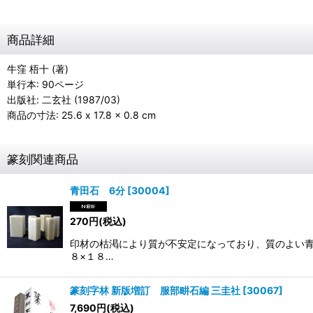
商品詳細
牛窪 梧十 (著)
単行本: 90ページ
出版社: 二玄社 (1987/03)
商品の寸法: 25.6 x 17.8 x 0.8 cm
篆刻関連商品
青田石 6分
[
30004
]
270
円
(税込)
印材の枯渇により質が不安定になっており、質のよい青
８×１８…
篆刻字林 新版増訂 服部畊石編 三圭社
[
30067
]
7,690
円
(税込)