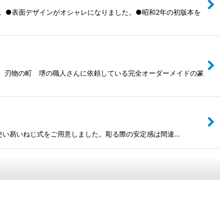
ます。●表面デザインがオシャレになりました。●昭和2年の初版本を
す。刃物の町 堺の職人さんに依頼している完全オーダーメイドの篆
方にも使い易いねじ式をご用意しました。彫る際の安定感は間違…