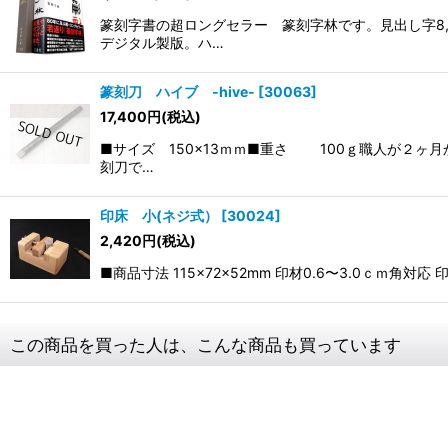
篆刻字書の超ロングセラー 篆刻字林です。見出し字8,
デジタル製版。ハ…
篆刻刀 ハイブ -hive-
[
30063
]
17,400
円
(税込)
■サイズ 150×13ｍｍ■重さ 100ｇ職人が２
刻刀で…
印床 小(ネジ式）
[
30024
]
2,420
円
(税込)
■商品寸法 115×72×52mm 印材0.6〜3.0
この商品を買った人は、こんな商品も買っています