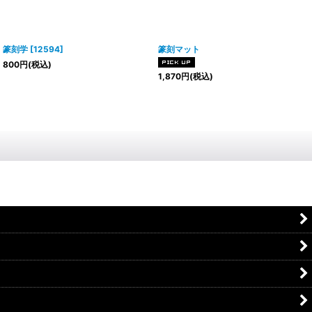
篆刻学
[
12594
]
篆刻マット
800
円
(税込)
1,870
円
(税込)