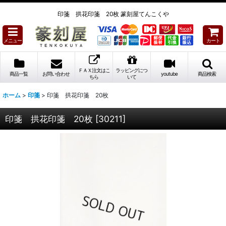
印箋 拱花印箋 20枚 篆刻屋てんこくや
メニュー
カート
ＦＡＸ注文はこ
ラッピングにつ
商品一覧
お問い合わせ
youtube
商品検索
ちら
いて
ホーム
>
印箋
>
印箋 拱花印箋 20枚
印箋 拱花印箋 20枚
[
30211
]