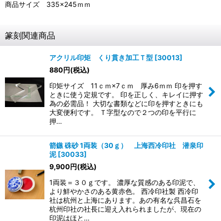
商品サイズ 335×245ｍｍ
篆刻関連商品
アクリル印矩 くり貫き加工Ｔ型
[
30013
]
880
円
(税込)
印矩サイズ 11ｃｍ×7ｃｍ 厚み6ｍｍ 印を押す
ときに使う定規です。 印を正しく、キレイに押す
為の必需品！ 大切な書類などに印を押すときにも
大変便利です。 Ｔ字型なので２つの印を平行に
押…
箭鏃 硃砂 1両装（30ｇ） 上海西冷印社 潜泉印
泥
[
30033
]
9,900
円
(税込)
1両装＝３０ｇです。 濃厚な質感のある印泥で、
より鮮やかさのある黄赤色。 西冷印社製 西冷印
社は杭州と上海にあります。あの有名な呉昌石を
杭州印社の社長に迎え入れられましたが、現在の
印泥はほと…