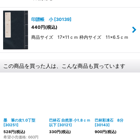
印譜帳 小
[
30139
]
440
円
(税込)
商品サイズ 17×11ｃｍ 枠内サイズ 11×6.5ｃｍ
この商品を買った人は、こんな商品も買っています
墨 筆の友1.0丁型
巴林石 自然形 小1.8ｃｍ
巴林彩凍石 8分
[
30251
]
以下
[
30121
]
[
30143
]
528
円
(税込)
330
円
(税込)
900
円
(税込)
希望小売価格
:
660
円