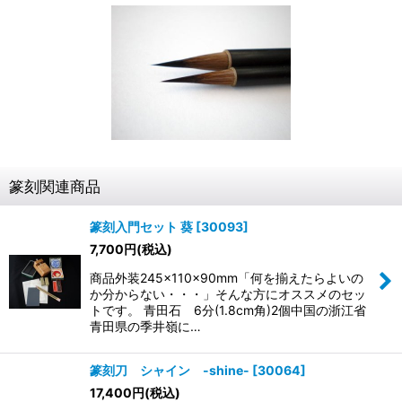
篆刻関連商品
篆刻入門セット 葵
[
30093
]
7,700
円
(税込)
商品外装245×110×90mm「何を揃えたらよいの
か分からない・・・」そんな方にオススメのセッ
トです。 青田石 6分(1.8cm角)2個中国の浙江省
青田県の季井嶺に…
篆刻刀 シャイン -shine-
[
30064
]
17,400
円
(税込)