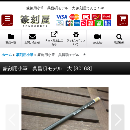
篆刻用小筆 呉昌碩モデル 大 篆刻屋てんこくや
メニュー
カート
ＦＡＸ注文はこ
ラッピングにつ
商品一覧
お問い合わせ
youtube
商品検索
ちら
いて
ホーム
>
篆刻用小筆
>
篆刻用小筆 呉昌碩モデル 大
篆刻用小筆 呉昌碩モデル 大
[
30168
]