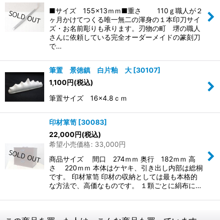
■サイズ 155×13ｍｍ■重さ 110ｇ職人が２
ヶ月かけてつくる唯一無二の渾身の１本印刀サイ
ズ・お名前彫りも承ります。刃物の町 堺の職人
さんに依頼している完全オーダーメイドの篆刻刀
で…
筆置 景徳鎮 白片釉 大
[
30107
]
1,100
円
(税込)
筆置サイズ 16×4.8ｃｍ
印材箪笥
[
30083
]
22,000
円
(税込)
希望小売価格
:
33,000
円
商品サイズ 間口 274ｍｍ 奥行 182ｍｍ 高
さ 220ｍｍ 本体はケヤキ、引き出し内部は総桐
です。 印材箪笥 印材の収納としては最も本格的
な方法で、高価なものです。 １顆ごとに絹布に…