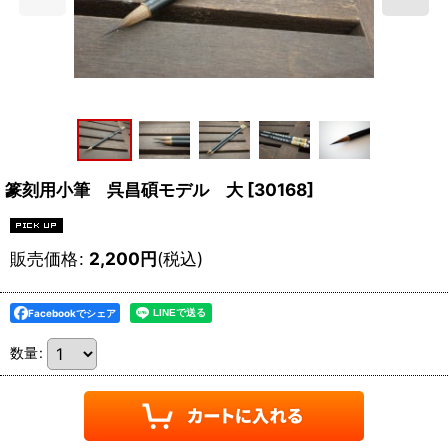
篆刻用小筆 呉昌碩モデル 大
[
30168
]
販売価格
:
2,200
円
(税込)
Facebookでシェア
数量
: