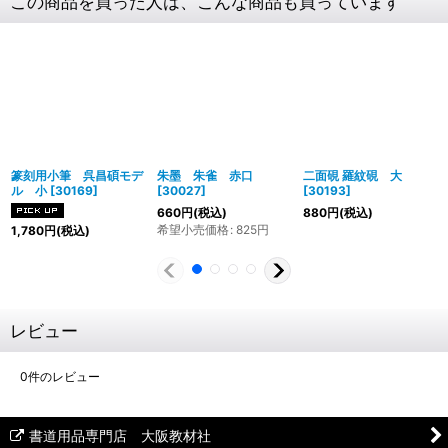
この商品を買った人は、こんな商品も買っています
篆刻用小筆 呉昌碩モデ
朱墨 朱雀 赤口
二面硯 羅紋硯 大
ル 小
[
30169
]
[
30027
]
[
30193
]
660
円
(税込)
880
円
(税込)
希望小売価格
:
825
円
1,780
円
(税込)
レビュー
0
件のレビュー
書道用品専門店 大阪教材社