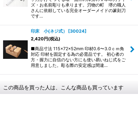
ズ・お名前彫りも承ります。刃物の町 堺の職人
さんに依頼している完全オーダーメイドの篆刻刀
です…
印床 小(ネジ式）
[
30024
]
2,420
円
(税込)
■商品寸法 115×72×52mm 印材0.6〜3.0ｃｍ角
対応 印材を固定する為の必需品です。 初心者の
方・握力に自信のない方にも使い易いねじ式をご
用意しました。彫る際の安定感は間違…
この商品を買った人は、こんな商品も買っています