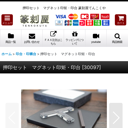
押印セット マグネット印矩・印台 篆刻屋てんこくや
メニュー
カート
ＦＡＸ注文はこ
ラッピングにつ
商品一覧
お問い合わせ
youtube
商品検索
ちら
いて
ホーム
>
印台・印褥台
>
押印セット マグネット印矩・印台
押印セット マグネット印矩・印台
[
30097
]