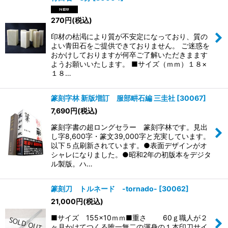
270
円
(税込)
印材の枯渇により質が不安定になっており、質の
よい青田石をご提供できておりません。 ご迷惑を
おかけしておりますが何卒ご了解いただきまます
ようお願いいたします。 ■サイズ（ｍｍ）１８×
１８…
篆刻字林 新版増訂 服部畊石編 三圭社
[
30067
]
7,690
円
(税込)
篆刻字書の超ロングセラー 篆刻字林です。見出
し字8,600字・篆文39,000字と充実しています。
以下５点刷新されています。●表面デザインがオ
シャレになりました。●昭和2年の初版本をデジタ
ル製版。ハ…
篆刻刀 トルネード -tornado-
[
30062
]
21,000
円
(税込)
■サイズ 155×10ｍｍ■重さ 60ｇ職人が２
ヶ月かけてつくる唯一無二の渾身の１本印刀サイ