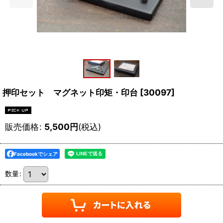
押印セット マグネット印矩・印台
[
30097
]
販売価格
:
5,500
円
(税込)
Facebookでシェア
数量
: