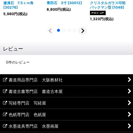
遼凍石 7.5ｃｍ角
青田石 3寸
[
30012
]
クリスタルガラス印矩
[
30276
]
パックマン型
[
1049
]
8,800
円
(税込)
5,980
円
(税込)
1,320
円
(税込)
レビュー
0
件のレビュー
書道用品専門店 大阪教材社
書道古書専門店 書道古本屋
写経専門店 写経屋
色紙専門店 色紙屋
水墨道具専門店 水墨画屋