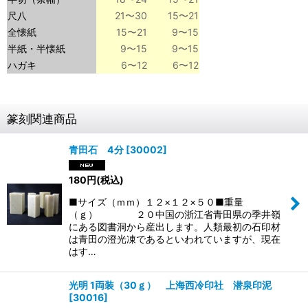
尺八
21〜30
15〜21
全懐紙
15〜21
9〜15
半紙・半懐紙
9〜15
9〜15
ハガキ
6〜12
6〜12
篆刻関連商品
青田石 4分
[
30002
]
180
円
(税込)
■サイズ（ｍｍ）１２×１２×５０■重量
（ｇ） ２０中国の浙江省青田県の季井嶺
にある図書洞から産出します。人類最初の石印材
は青田の澄光凍であるといわれていますが、現在
はす…
光明 1両装（30ｇ） 上海西冷印社 潜泉印泥
[
30016
]