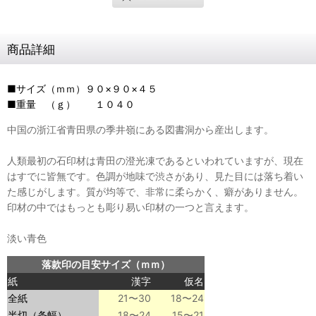
商品詳細
■サイズ（ｍｍ）９０×９０×４５
■重量 （ｇ） １０４０
中国の浙江省青田県の季井嶺にある図書洞から産出します。
人類最初の石印材は青田の澄光凍であるといわれていますが、現在
はすでに皆無です。色調が地味で渋さがあり、見た目には落ち着い
た感じがします。質が均等で、非常に柔らかく、癖がありません。
印材の中ではもっとも彫り易い印材の一つと言えます。
淡い青色
落款印の目安サイズ（ｍｍ）
紙
漢字
仮名
全紙
21〜30
18〜24
半切（条幅）
18〜24
15〜21