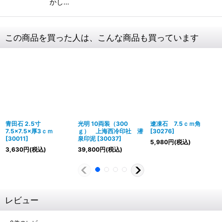
かし…
この商品を買った人は、こんな商品も買っています
青田石 2.5寸
光明 10両装（300
遼凍石 7.5ｃｍ角
7.5×7.5×厚3ｃｍ
ｇ） 上海西冷印社 潜
[
30276
]
[
30011
]
泉印泥
[
30037
]
5,980
円
(税込)
3,630
円
(税込)
39,800
円
(税込)
レビュー