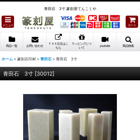
青田石 3寸 篆刻屋てんこくや
メニュー
カート
ＦＡＸ注文はこ
ラッピングにつ
商品一覧
お問い合わせ
youtube
商品検索
ちら
いて
ホーム
>
篆刻石印材
>
青田石
>
青田石 3寸
青田石 3寸
[
30012
]