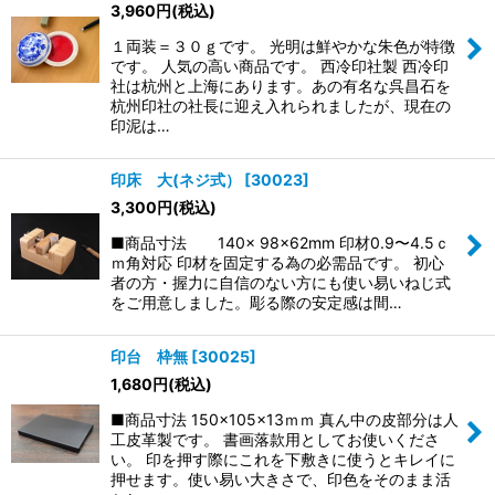
3,960
円
(税込)
１両装＝３０ｇです。 光明は鮮やかな朱色が特徴
です。 人気の高い商品です。 西冷印社製 西冷印
社は杭州と上海にあります。あの有名な呉昌石を
杭州印社の社長に迎え入れられましたが、現在の
印泥は…
印床 大(ネジ式）
[
30023
]
3,300
円
(税込)
■商品寸法 140× 98×62mm 印材0.9〜4.5ｃ
ｍ角対応 印材を固定する為の必需品です。 初心
者の方・握力に自信のない方にも使い易いねじ式
をご用意しました。彫る際の安定感は間…
印台 枠無
[
30025
]
1,680
円
(税込)
■商品寸法 150×105×13ｍｍ 真ん中の皮部分は人
工皮革製です。 書画落款用としてお使いくださ
い。 印を押す際にこれを下敷きに使うとキレイに
押せます。使い易い大きさで、印色をそのまま活