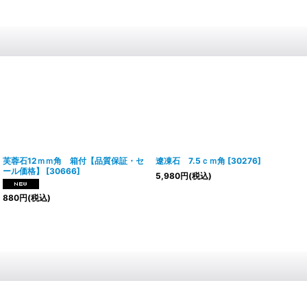
芙蓉石12ｍｍ角 箱付【品質保証・セ
遼凍石 7.5ｃｍ角
[
30276
]
ール価格】
[
30666
]
5,980
円
(税込)
880
円
(税込)