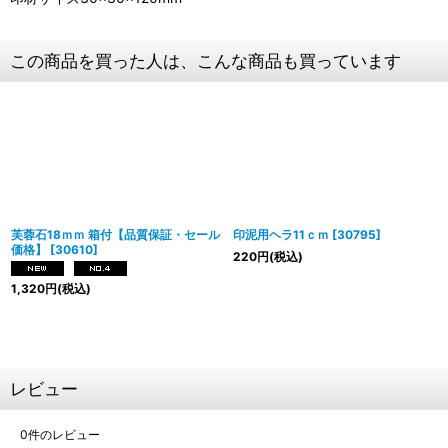
この商品を買った人は、こんな商品も買っています
芙蓉石18ｍｍ 箱付【品質保証・セール
印泥用ヘラ11ｃｍ
[
30795
]
価格】
[
30610
]
220
円
(税込)
1,320
円
(税込)
レビュー
0
件のレビュー