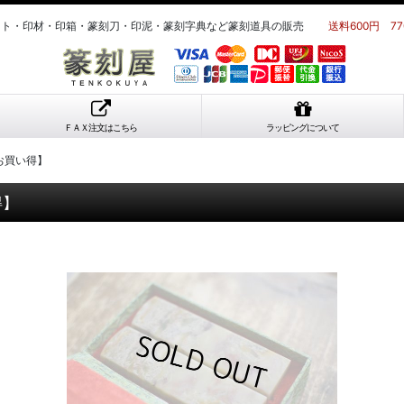
ット・印材・印箱・篆刻刀・印泥・篆刻字典など篆刻道具の販売
送料600円 7
ＦＡＸ注文はこちら
ラッピングについて
お買い得】
得】