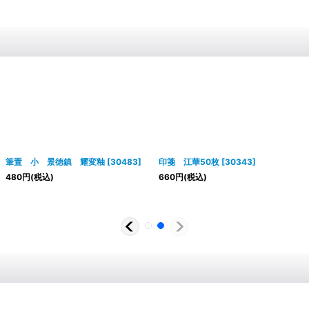
筆置 小 景徳鎮 耀変釉
[
30483
]
印箋 江華50枚
[
30343
]
480
円
(税込)
660
円
(税込)