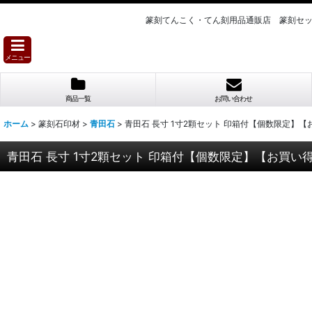
篆刻てんこく・てん刻用品通販店 篆刻セ
メニュー
商品一覧
お問い合わせ
ホーム
>
篆刻石印材
>
青田石
>
青田石 長寸 1寸2顆セット 印箱付【個数限定】【
青田石 長寸 1寸2顆セット 印箱付【個数限定】【お買い