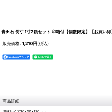
青田石 長寸 1寸2顆セット 印箱付【個数限定】【お買い得
販売価格
:
1,210
円
(税込)
Facebookでシェア
商品詳細
印材サイズ30×30×120mm