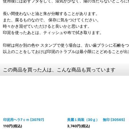
使用後には必ずフタをして、湿気が少なく、陽の当たらないところに
長い間使わないと油と朱が分離することがあります。
また、腐るものなので、 保存に気をつけてください。
時々かき混ぜていただけると良いかと思います。
印泥を使ったあとは、ティッシュや布で拭き取ります。
印材は何か別の色や スタンプで使う場合は、古い歯ブラシに石鹸を
以上のことをしておけば印泥のトラブルは最小限にとどめることが出
この商品を買った人は、こんな商品も買っています
印泥用ヘラ7ｃｍ
[
30797
]
美麗１両装（30ｇ） 無印
[
30565
]
110
円
(税込)
3,740
円
(税込)