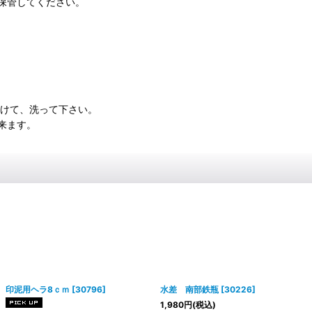
保管してください。
つけて、洗って下さい。
来ます。
印泥用ヘラ8ｃｍ
[
30796
]
水差 南部鉄瓶
[
30226
]
1,980
円
(税込)