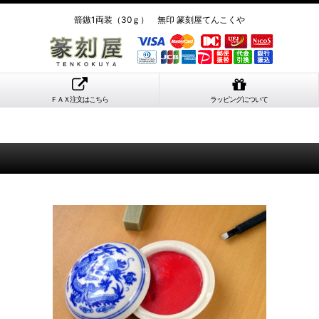
箭鏃1両装（30ｇ） 無印 篆刻屋てんこくや
ＦＡＸ注文はこちら
ラッピングについて