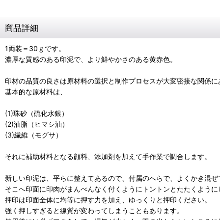
商品詳細
1両装＝30ｇです。
濃厚な質感のある印泥で、より鮮やかさのある黄赤色。
印材の品質の良さは原材料の選択と制作プロセスが大変密接な関係に
基本的な原材料は、
(1)珠砂（硫化水銀）
(2)油脂（ヒマシ油）
(3)繊維（モグサ）
それに補助材料となる顔料、添加剤を加えて手作業で調合します。
新しい印泥は、平らに整えてあるので、付属のへらで、よくかき混ぜ
そこへ印面に印肉がまんべんなく付くようにトントンとたたくように
押印は印面全体に均等に押す力を加え、ゆっくりと押印ください。
強く押しすぎると線質が変わってしまうこともあります。