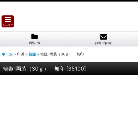
メニュー
商品一覧
お問い合わせ
ホーム
>
印泥
>
箭鏃
>
箭鏃1両装（30ｇ） 無印
箭鏃1両装（30ｇ） 無印
[
35100
]