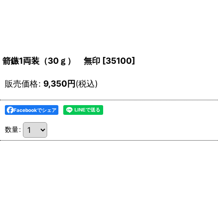
箭鏃1両装（30ｇ） 無印
[
35100
]
販売価格
:
9,350
円
(税込)
Facebookでシェア
数量
: