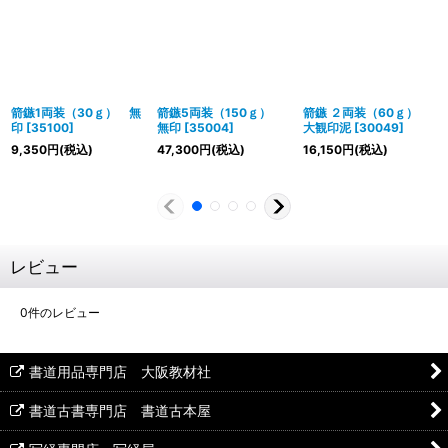
箭鏃1両装（30ｇ） 無
箭鏃5両装（150ｇ）
箭鏃 ２両装（60ｇ）
印
[
35100
]
無印
[
35004
]
大観印泥
[
30049
]
9,350
円
(税込)
47,300
円
(税込)
16,150
円
(税込)
レビュー
0
件のレビュー
書道用品専門店 大阪教材社
書道古書専門店 書道古本屋