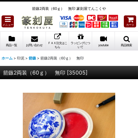
箭鏃2両装（60ｇ） 無印 篆刻屋てんこくや
メニュー
カート
ＦＡＸ注文はこ
ラッピングにつ
商品一覧
お問い合わせ
youtube
商品検索
ちら
いて
ホーム
>
印泥
>
箭鏃
>
箭鏃2両装（60ｇ） 無印
箭鏃2両装（60ｇ） 無印
[
35005
]