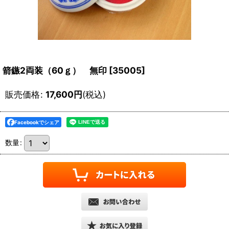
箭鏃2両装（60ｇ） 無印
[
35005
]
販売価格
:
17,600
円
(税込)
Facebookでシェア
数量
: