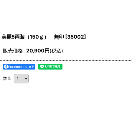
美麗5両装（150ｇ） 無印
[
35002
]
販売価格
:
20,900
円
(税込)
Facebookでシェア
数量
: