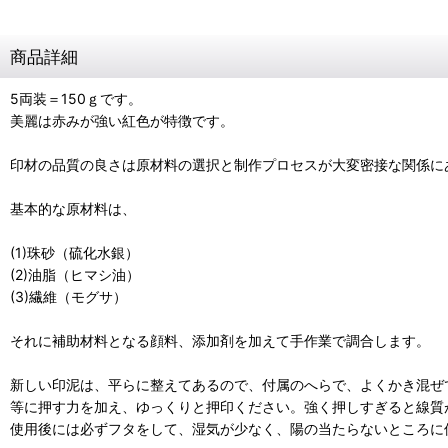
商品詳細
5両装＝150ｇです。
美麗は赤みが強い紅色が特徴です。
印材の品質の良さは原材料の選択と制作プロセスが大変密接な関係に
基本的な原材料は、
(1)珠砂（硫化水銀）
(2)油脂（ヒマシ油）
(3)繊維（モグサ）
それに補助材料となる顔料、添加剤を加えて手作業で調合します。
新しい印泥は、平らに整えてあるので、付属のへらで、よくかき混ぜ
等に押す力を加え、ゆっくりと押印ください。強く押しすぎると線質
使用後には必ずフタをして、湿気が少なく、陽の当たらないところに