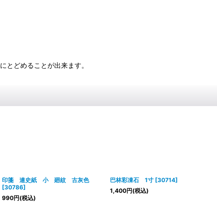
限にとどめることが出来ます。
印箋 連史紙 小 廻紋 古灰色
巴林彩凍石 1寸
[
30714
]
[
30786
]
1,400
円
(税込)
990
円
(税込)