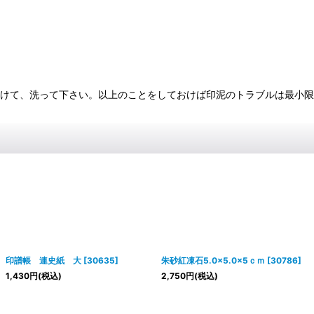
つけて、洗って下さい。以上のことをしておけば印泥のトラブルは最小
印譜帳 連史紙 大
[
30635
]
朱砂紅凍石5.0×5.0×5ｃｍ
[
30786
]
1,430
円
(税込)
2,750
円
(税込)