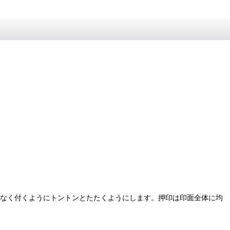
んなく付くようにトントンとたたくようにします。押印は印面全体に均