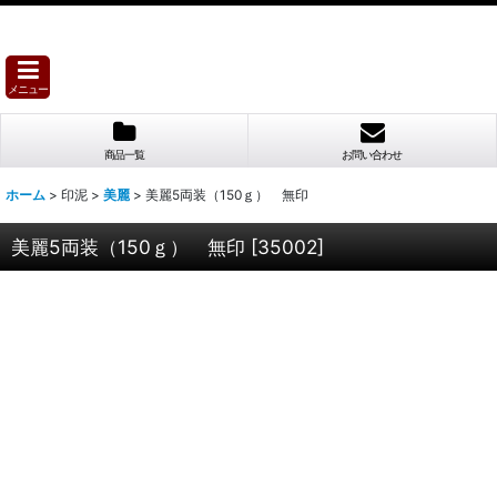
メニュー
商品一覧
お問い合わせ
ホーム
>
印泥
>
美麗
>
美麗5両装（150ｇ） 無印
美麗5両装（150ｇ） 無印
[
35002
]