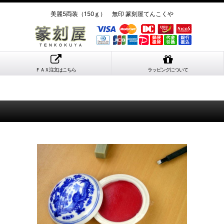
美麗5両装（150ｇ） 無印 篆刻屋てんこくや
ＦＡＸ注文はこちら
ラッピングについて