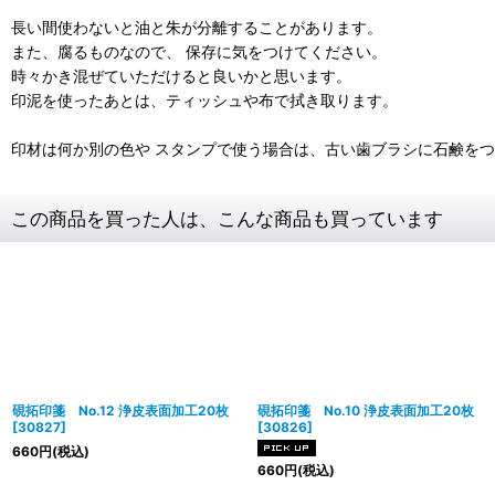
長い間使わないと油と朱が分離することがあります。
また、腐るものなので、 保存に気をつけてください。
時々かき混ぜていただけると良いかと思います。
印泥を使ったあとは、ティッシュや布で拭き取ります。
印材は何か別の色や スタンプで使う場合は、古い歯ブラシに石鹸を
この商品を買った人は、こんな商品も買っています
硯拓印箋 No.12 浄皮表面加工20枚
硯拓印箋 No.10 浄皮表面加工20枚
[
30827
]
[
30826
]
660
円
(税込)
660
円
(税込)