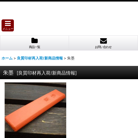
メニュー
商品一覧
お問い合わせ
ホーム
>
良質印材再入荷/新商品情報
>
朱墨
朱墨
[
良質印材再入荷/新商品情報
]