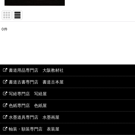
0
件
表示数
:
並び順
:
書道用品専門店 大阪教材社
書道古書専門店 書道古本屋
写経専門店 写経屋
色紙専門店 色紙屋
水墨道具専門店 水墨画屋
軸装・額装専門店 表装屋