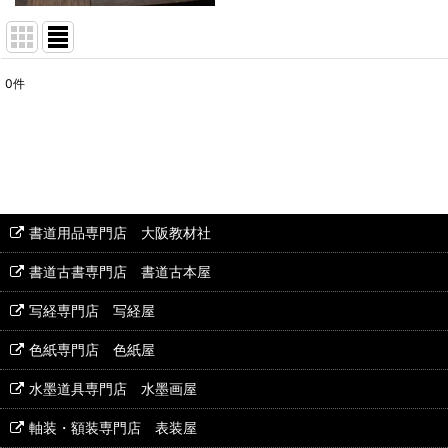
0
件
表示数
:
並び順
:
書道用品専門店 大阪教材社
書道古書専門店 書道古本屋
写経専門店 写経屋
色紙専門店 色紙屋
水墨道具専門店 水墨画屋
軸装・額装専門店 表装屋