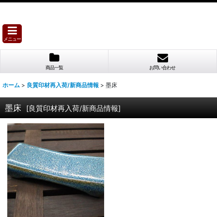
メニュー
商品一覧
お問い合わせ
ホーム
>
良質印材再入荷/新商品情報
>
墨床
墨床
[
良質印材再入荷/新商品情報
]