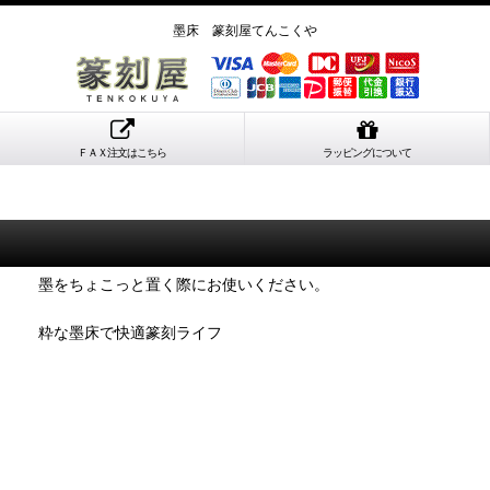
墨床 篆刻屋てんこくや
ＦＡＸ注文はこちら
ラッピングについて
墨をちょこっと置く際にお使いください。
粋な墨床で快適篆刻ライフ