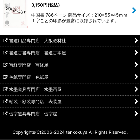
3,150
円
(税込)
中国書 786ページ 商品サイズ：210×55×45ｍｍ
１字ごとの印影が豊富に収録されています。
書道用品専門店 大阪教材社
書道古書専門店 書道古本屋
写経専門店 写経屋
色紙専門店 色紙屋
水墨道具専門店 水墨画屋
軸装・額装専門店 表装屋
習字道具専門店 習字屋
Copyrights(C)2006-2024 tenkokuya All Rights Riserved.