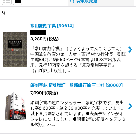
表示順変更
閉じる
8
件
表示数
:
常用篆刻字典
[
30614
]
並び順
:
3,289
円
(税込)
『常用篆刻字典』（じょうようてんこくじてん）
絞り込む
中国篆刻教育の第一人者・西?印社執行社長 劉江
主編B6判／約550ページ※本書は1998年出版以
来、発行10万部を超える『篆刻常用字字典』
（西?印社出版社刊…
篆刻字林 新版増訂 服部畊石編 三圭社
[
30067
]
7,690
円
(税込)
篆刻字書の超ロングセラー 篆刻字林です。見出
し字8,600字・篆文39,000字と充実しています。
以下５点刷新されています。●表面デザインがオ
シャレになりました。●昭和2年の初版本をデジタ
ル製版。ハ…