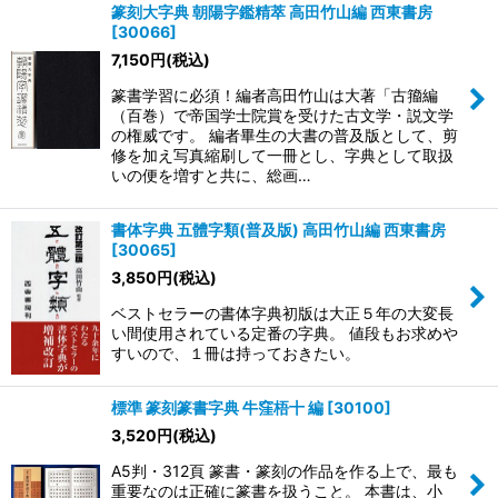
篆刻大字典 朝陽字鑑精萃 高田竹山編 西東書房
[
30066
]
7,150
円
(税込)
篆書学習に必須！編者高田竹山は大著「古籀編
（百巻）で帝国学士院賞を受けた古文学・説文学
の権威です。 編者畢生の大書の普及版として、剪
修を加え写真縮刷して一冊とし、字典として取扱
いの便を増すと共に、総画…
書体字典 五體字類(普及版) 高田竹山編 西東書房
[
30065
]
3,850
円
(税込)
ベストセラーの書体字典初版は大正５年の大変長
い間使用されている定番の字典。 値段もお求めや
すいので、１冊は持っておきたい。
標準 篆刻篆書字典 牛窪梧十 編
[
30100
]
3,520
円
(税込)
A5判・312頁 篆書・篆刻の作品を作る上で、最も
重要なのは正確に篆書を扱うこと。 本書は、小