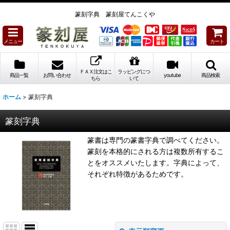
篆刻字典 篆刻屋てんこくや
メニュー
カート
ＦＡＸ注文はこ
ラッピングにつ
商品一覧
お問い合わせ
youtube
商品検索
ちら
いて
ホーム
>
篆刻字典
篆刻字典
篆書は専門の篆書字典で調べてください。
篆刻を本格的にされる方は複数所有するこ
とをオススメいたします。字典によって、
それぞれ特徴があるためです。