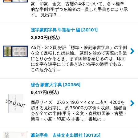
篆、印篆、金文、古璽の4体について、各々標準
的な字例1字ずつを編者の一貫した手書きにより示
す。 見出字3…
逆字篆刻字典 牛窪梧十 編
[
30101
]
3,520
円
(税込)
A5判・312頁 好評「標準・篆刻篆書字典」の字例
を全て反転した姉妹編。 篆刻を始めて実際の作業
にとりかかるとき、まず困難を感じるのは、印面
に文字を逆字にして書き込む布字の過程である。
この厄介な字…
総合 篆書大字典
[
30356
]
6,417
円
(税込)
商品サイズ 27.6 x 19.6 x 4 cm 二玄社 4200を
超える見出字に、約35000の字例を収録。編者自
身が全ての字例(甲骨・金文・春秋戦国篆・古璽・
簡帛・小篆・印篆)を手書し、書風の…
篆刻字典 吉林文史出版社
[
30135
]