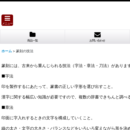
メニュー
商品一覧
お問い合わせ
ホーム
>
篆刻の技法
篆刻には、古来から重んじられる技法（字法・章法・刀法）がありま
■字法
印を製作するにあたって、篆書の正しい字形を選び出すこと。
漢字に関する幅広い知識が必要ですので、複数の辞書できちんと調べ
■章法
印面に字入れするときの文字を構成していくこと。
線の太さ・文字の大きさ・バランスなどをいろいろ変えながら形を決