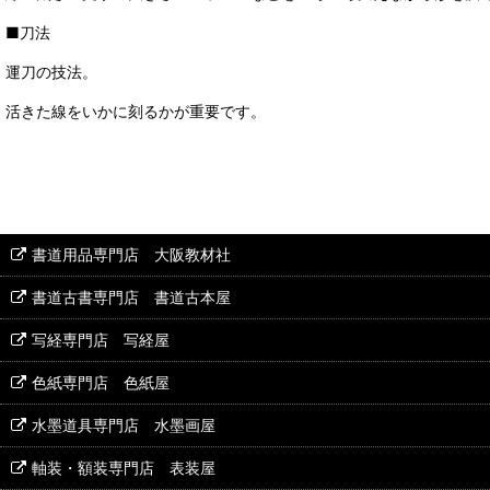
■刀法
運刀の技法。
活きた線をいかに刻るかが重要です。
書道用品専門店 大阪教材社
書道古書専門店 書道古本屋
写経専門店 写経屋
色紙専門店 色紙屋
水墨道具専門店 水墨画屋
軸装・額装専門店 表装屋