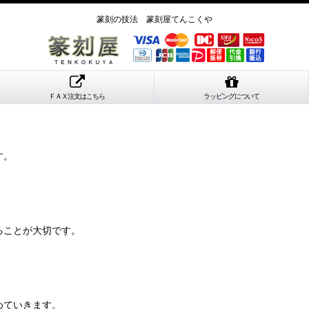
篆刻の技法 篆刻屋てんこくや
ＦＡＸ注文はこちら
ラッピングについて
す。
ることが大切です。
めていきます。