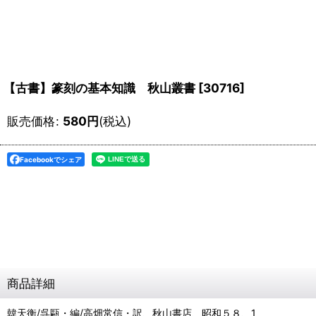
【古書】篆刻の基本知識 秋山叢書
[
30716
]
販売価格
:
580
円
(税込)
Facebookでシェア
商品詳細
韓天衡/呉甌・編/高畑常信・訳、秋山書店、昭和５８、1