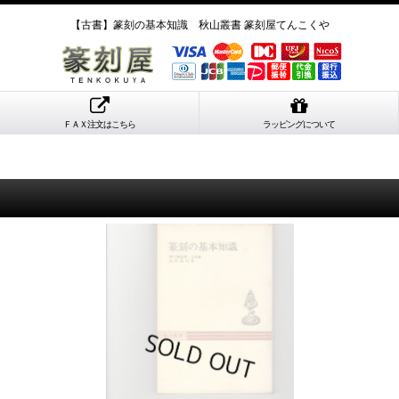
【古書】篆刻の基本知識 秋山叢書 篆刻屋てんこくや
ＦＡＸ注文はこちら
ラッピングについて