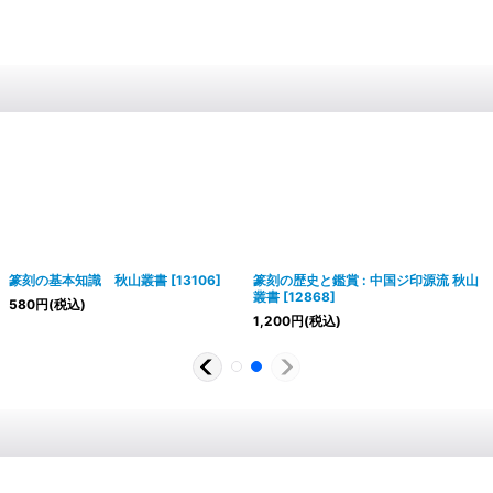
篆刻の基本知識 秋山叢書
[
13106
]
篆刻の歴史と鑑賞 : 中国ジ印源流 秋山
叢書
[
12868
]
580
円
(税込)
1,200
円
(税込)