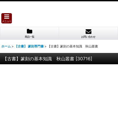
メニュー
商品一覧
お問い合わせ
ホーム
>
【古書】 篆刻専門書
>
【古書】篆刻の基本知識 秋山叢書
【古書】篆刻の基本知識 秋山叢書
[
30716
]