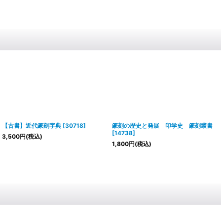
【古書】近代篆刻字典
[
30718
]
篆刻の歴史と発展 印学史 篆刻叢書
[
14738
]
3,500
円
(税込)
1,800
円
(税込)