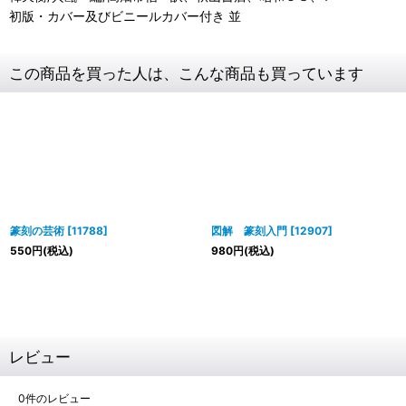
初版・カバー及びビニールカバー付き 並
この商品を買った人は、こんな商品も買っています
篆刻の芸術
[
11788
]
図解 篆刻入門
[
12907
]
550
円
(税込)
980
円
(税込)
レビュー
0
件のレビュー