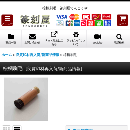
棕櫚刷毛 篆刻屋てんこくや
メニュー
カート
ＦＡＸ注文はこ
ラッピングにつ
商品一覧
お問い合わせ
youtube
商品検索
ちら
いて
ホーム
>
良質印材再入荷/新商品情報
>
棕櫚刷毛
棕櫚刷毛
[
良質印材再入荷/新商品情報
]