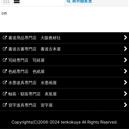
表示順変更
閉じる
0
件
表示数
:
並び順
:
書道用品専門店 大阪教材社
絞り込む
書道古書専門店 書道古本屋
写経専門店 写経屋
色紙専門店 色紙屋
水墨道具専門店 水墨画屋
軸装・額装専門店 表装屋
習字道具専門店 習字屋
Copyrights(C)2006-2024 tenkokuya All Rights Riserved.