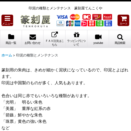
印泥の種類とメンテナンス 篆刻屋てんこくや
メニュー
カート
ＦＡＸ注文はこ
ラッピングにつ
商品一覧
お問い合わせ
youtube
商品検索
ちら
いて
ホーム
>
印泥の種類とメンテナンス
篆刻用の朱肉は、きめが細かく泥状になっているので、印泥とよばれ
ます。
印泥は中国製のものが多く、人気もあります。
色合いは同じ赤でもいろいろな種類があります。
「光明」 明るい朱色
「美麗」 重厚な紅系の赤
「箭鏃」
鮮やかな朱色
「
珠票
」黄色の強い朱色
など