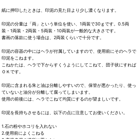
紙に押印したときは、印泥の見た目より少し濃くなります。
印泥の分量は「両」という単位を使い、1両装で30ｇです。0.5両
装・1両装・2両装・5両装・10両装が一般的な大きさです。
書画の落款に使う場合は、2両装くらいで十分です。
印泥の容器の中にはヘラが付属していますので、使用前にそのヘラで
印泥をこねます。
こねかたは、ヘラで下からすくうようにしてこねて、団子状にすれば
ＯＫです。
印泥に含まれる朱と油は分離しやすいので、保管が悪かったり、使っ
ていないと油分が分離して腐ってしまいます。
使用の前後には、ヘラでこねて均質にするのが望ましいです。
印泥を長持ちさせるには、以下の点に注意してお使いください。
1.石の粉やホコリを入れない
2.使用前によくこねる